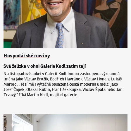
Hospodářské noviny
Svá želízka v ohni Galerie Kodl zatím tají
Na listopadové aukci v Galerii Kodl budou zastoupena významná
jména jako Václav Brožík, Bedřich Havránek, Václav Hynais, Lukáš
Marold. „Těší mě i výtečně obsazená česká moderna umělci jako
Josef Čapek, Otakar Kubín, František Kupka, Václav Špála nebo Jan
Zrzavý,“ říká Martin Kodl, majitel galerie.