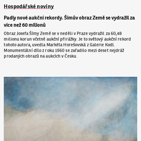
Hospodářské noviny
Padly nové aukční rekordy. Šímův obraz Země se vydražil za
více než 60 milionů
Obraz Josefa Šímy Země se v neděli v Praze vydražil za 60,48
milionu korun včetně aukční přirážky. Je to světový aukční rekord
tohoto autora, uvedla Markéta Horešovská z Galerie Kodl.
Monumentální dílo z roku 1960 se zařadilo mezi deset nejdráž
prodaných obrazů na aukcích v Česku.