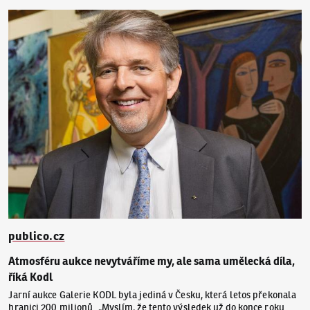
publico.cz
Atmosféru aukce nevytváříme my, ale sama umělecká díla,
říká Kodl
Jarní aukce Galerie KODL byla jediná v Česku, která letos překonala
hranici 200 milionů. „Myslím, že tento výsledek už do konce roku