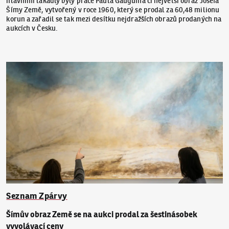
hlavními lákadly byly práce Paula Gauguina či největší obraz Josefa
Šímy Země, vytvořený v roce 1960, který se prodal za 60,48 milionu
korun a zařadil se tak mezi desítku nejdražších obrazů prodaných na
aukcích v Česku.
Seznam Zpárvy
Šímův obraz Země se na aukci prodal za šestinásobek
vyvolávací ceny