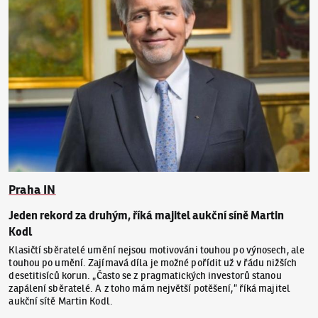
Praha IN
Jeden rekord za druhým, říká majitel aukční síně Martin
Kodl
Klasičtí sběratelé umění nejsou motivováni touhou po výnosech, ale
touhou po umění. Zajímavá díla je možné pořídit už v řádu nižších
desetitisíců korun. „Často se z pragmatických investorů stanou
zapálení sběratelé. A z toho mám největší potěšení,“ říká majitel
aukční sítě Martin Kodl.