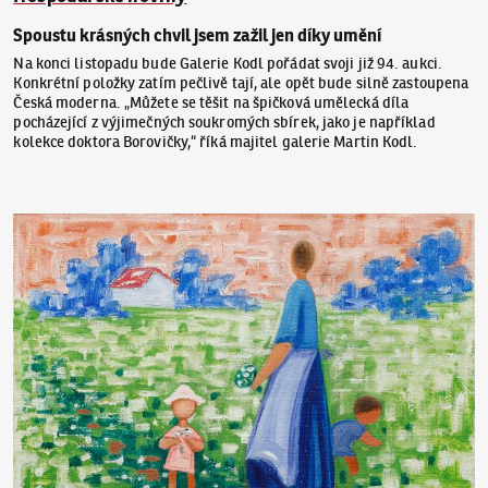
Spoustu krásných chvil jsem zažil jen díky umění
Na konci listopadu bude Galerie Kodl pořádat svoji již 94. aukci.
Konkrétní položky zatím pečlivě tají, ale opět bude silně zastoupena
Česká moderna. „Můžete se těšit na špičková umělecká díla
pocházející z výjimečných soukromých sbírek, jako je například
kolekce doktora Borovičky,“ říká majitel galerie Martin Kodl.