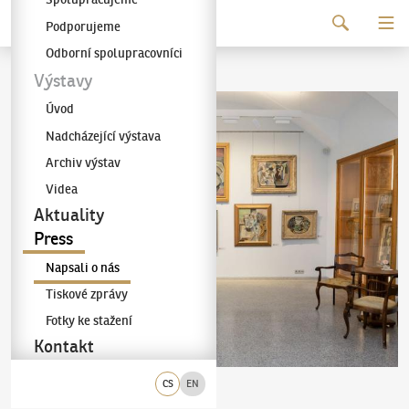
Pokračovat k obsahu
Podporujeme
Galerie KODL
Odborní spolupracovníci
Výstavy
Úvod
Nadcházející výstava
Archiv výstav
Videa
Aktuality
Press
Napsali o nás
Tiskové zprávy
Fotky ke stažení
Kontakt
CS
EN
Dolce Vita