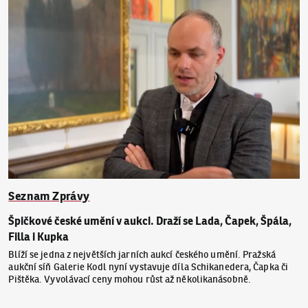
Seznam Zprávy
Špičkové české umění v aukci. Draží se Lada, Čapek, Špála,
Filla i Kupka
Blíží se jedna z největších jarních aukcí českého umění. Pražská
aukční síň Galerie Kodl nyní vystavuje díla Schikanedera, Čapka či
Pištěka. Vyvolávací ceny mohou růst až několikanásobně.