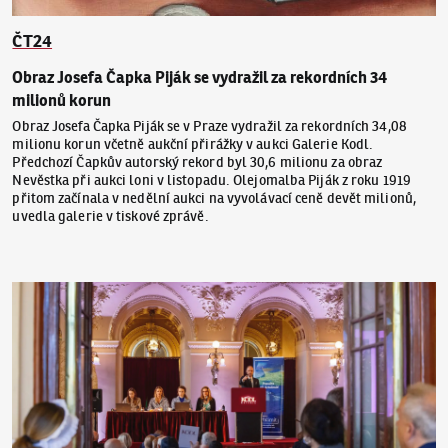
ČT24
Obraz Josefa Čapka Piják se vydražil za rekordních 34
milionů korun
Obraz Josefa Čapka Piják se v Praze vydražil za rekordních 34,08
milionu korun včetně aukční přirážky v aukci Galerie Kodl.
Předchozí Čapkův autorský rekord byl 30,6 milionu za obraz
Nevěstka při aukci loni v listopadu. Olejomalba Piják z roku 1919
přitom začínala v nedělní aukci na vyvolávací ceně devět milionů,
uvedla galerie v tiskové zprávě.