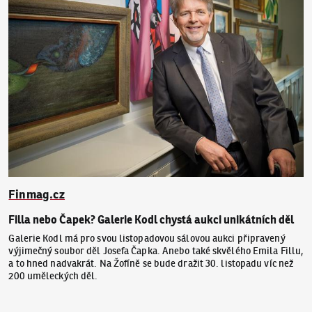
Finmag.cz
Filla nebo Čapek? Galerie Kodl chystá aukci unikátních děl
Galerie Kodl má pro svou listopadovou sálovou aukci připravený
výjimečný soubor děl Josefa Čapka. Anebo také skvělého Emila Fillu,
a to hned nadvakrát. Na Žofíně se bude dražit 30. listopadu víc než
200 uměleckých děl.