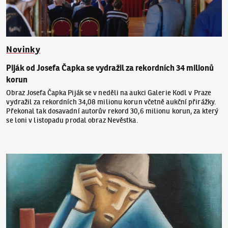
Novinky
Piják od Josefa Čapka se vydražil za rekordních 34 milionů
korun
Obraz Josefa Čapka Piják se v neděli na aukci Galerie Kodl v Praze
vydražil za rekordních 34,08 milionu korun včetně aukční přirážky.
Překonal tak dosavadní autorův rekord 30,6 milionu korun, za který
se loni v listopadu prodal obraz Nevěstka.