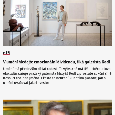
e15
V umění hledejte emocionální dividendu, říká galerista Kodl
Umění má především dělat radost. To výtvarné má těšit sběratelovo
oko, zdůrazňuje pražský galerista Matyáš Kodl z proslulé aukční síně
nesoucí rodinné jméno. Přesto se nebrání klientům poradit, jak o
umění uvažovat jako investor.