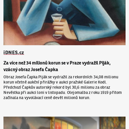
iDNES.cz
Za více než 34 milionů korun se v Praze vydražil Piják,
vzácný obraz Josefa Čapka
Obraz Josefa Čapka Piják se vydražil za rekordních 34,08 milionu
korun včetně aukční přirážky v aukci pražské Galerie Kodl.
Předchozí Čapkův autorský rekord byl 30,6 milionu za obraz
Nevěstka při aukci loni v listopadu. Olejomalba z roku 1919 přitom
začínala na vyvolávací ceně devět milionů korun.