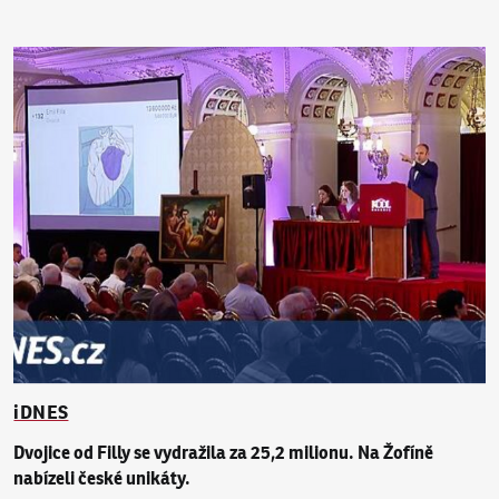
iDNES
Dvojice od Filly se vydražila za 25,2 milionu. Na Žofíně
nabízeli české unikáty.