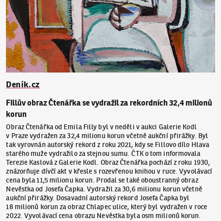
Deník.cz
Fillův obraz Čtenářka se vydražil za rekordních 32,4 milionů
korun
Obraz Čtenářka od Emila Filly byl v neděli v aukci Galerie Kodl
v Praze vydražen za 32,4 milionu korun včetně aukční přirážky. Byl
tak vyrovnán autorský rekord z roku 2021, kdy se Fillovo dílo Hlava
starého muže vydražilo za stejnou sumu. ČTK o tom informovala
Terezie Kaslová z Galerie Kodl. Obraz Čtenářka pochází z roku 1930,
znázorňuje dívčí akt v křesle s rozevřenou knihou v ruce. Vyvolávací
cena byla 11,5 milionu korun. Prodal se také oboustranný obraz
Nevěstka od Josefa Čapka. Vydražil za 30,6 milionu korun včetně
aukční přirážky. Dosavadní autorský rekord Josefa Čapka byl
18 milionů korun za obraz Chlapec ulice, který byl vydražen v roce
2022. Vyvolávací cena obrazu Nevěstka byla osm milionů korun.