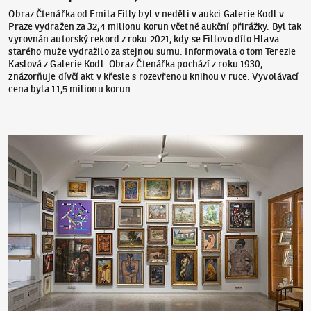
Obraz Čtenářka od Emila Filly byl v neděli v aukci Galerie Kodl v
Praze vydražen za 32,4 milionu korun včetně aukční přirážky. Byl tak
vyrovnán autorský rekord z roku 2021, kdy se Fillovo dílo Hlava
starého muže vydražilo za stejnou sumu. Informovala o tom Terezie
Kaslová z Galerie Kodl. Obraz Čtenářka pochází z roku 1930,
znázorňuje dívčí akt v křesle s rozevřenou knihou v ruce. Vyvolávací
cena byla 11,5 milionu korun.