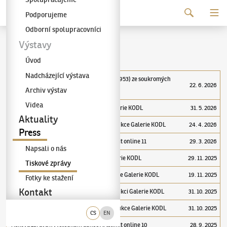
Pokračovat k obsahu
Podporujeme
Galerie KODL
Odborní spolupracovníci
Tiskové zprávy
Výstavy
Úvod
Nadcházející výstava
Tisková zpráva k výstavě Emil Filla (1882–1953) ze soukromých
22. 6. 2026
Archiv výstav
sbírek
Videa
Tisková zpráva k výsledkům 95. aukce galerie KODL
31. 5. 2026
Aktuality
Tisková zpráva k předaukční výstavě 95. aukce Galerie KODL
24. 4. 2026
Press
Tisková zpráva k výsledkům aukce Artslimit online 11
29. 3. 2026
Napsali o nás
Tisková zpráva k výsledům 94. aukce Galerie KODL
29. 11. 2025
Tiskové zprávy
Tisková zpráva k charitativní části 94. aukce Galerie KODL
19. 11. 2025
Fotky ke stažení
Kontakt
Josef Čapek na předaukční výstavě k 94. aukci Galerie KODL
31. 10. 2025
Tisková zpráva k předaukční výstavě 94. aukce Galerie KODL
31. 10. 2025
CS
EN
Tisková zpráva k výsledkům aukce Artslimit online 10
28. 9. 2025