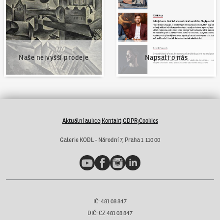
Naše nejvyšší prodeje
Napsali o nás
Aktuální aukce
Kontakt
GDPR
Cookies
|
|
|
Galerie KODL - Národní 7, Praha 1 110 00
YouTube
Facebook
Instagram
LinkedIn
IČ: 481 08 847
DIČ: CZ 481 08 847