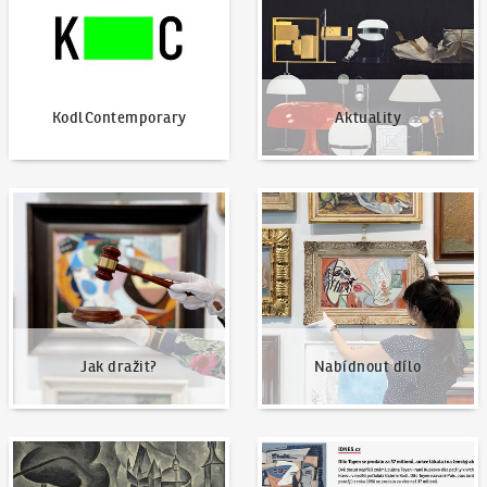
KodlContemporary
Aktuality
Jak dražit?
Nabídnout dílo
Jak dražit?
Nabídnout dílo
Naše nejvyšší prodeje
Napsali o nás