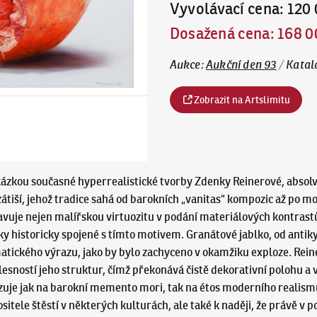
Vyvolávací cena
:
120 
Dosažená cena
:
168 0
Aukce
:
Aukční den 93
/
Katal
Zobrazit na Artslimitu
ukázkou současné hyperrealistické tvorby Zdenky Reinerové, abs
átiší, jehož tradice sahá od barokních „vanitas“ kompozic až po mo
vuje nejen malířskou virtuozitu v podání materiálových kontrastů
ky historicky spojené s tímto motivem. Granátové jablko, od antik
tického výrazu, jako by bylo zachyceno v okamžiku exploze. Rein
ělesností jeho struktur, čímž překonává čistě dekorativní polohu a
vazuje jak na barokní memento mori, tak na étos moderního realis
itele štěstí v některých kulturách, ale také k naději, že právě v p