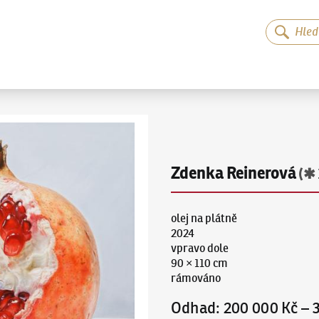
Zdenka Reinerová
(✱ 
olej na plátně
2024
vpravo dole
90 × 110 cm
rámováno
Odhad
:
200 000 Kč
–