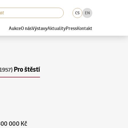
CS
EN
Aukce
O nás
Výstavy
Aktuality
Press
Kontakt
Pro štěstí
1957)
300 000 Kč