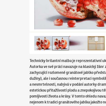
Technicky brilantní malba je reprezentativní 
Autorka ve své práci navazuje na klasický žánr z
zachycující rozlomené granátové jablko předsta
dužiny), ale i současnou reinterpretaci symboli
a nesmrtelnosti, nabývá v podání autorky drama
estetickou přitažlivostí plodu a znepokojivou t
pomíjivosti života a krásy. V tomto ohledu na
nejenom k tradici granátového jablka jakožto nos