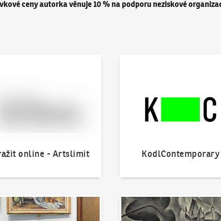
ívkové ceny autorka věnuje 10 % na podporu neziskové organiza
 online - Artslimit
KodlContemporary
ažit online - Artslimit
KodlContemporary
nout dílo
Naše nejvyšší prodeje