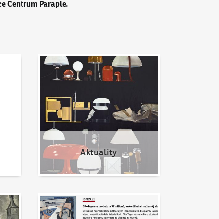
ce Centrum Paraple.
Aktuality
Aktuality
Napsali o nás