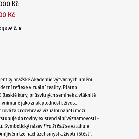
000 Kč
00 Kč
č.
8
ogové
olventky pražské Akademie výtvarných umění.
derní reflexe vizuální reality. Plátno
 (lesklé kůry, průsvitných semínek a vláknité
y vnímané jako znak plodnosti, života
erová tak rozehrává vizuální napětí mezi
 vstupuje do roviny existenciální významovosti –
mu. Symbolický název
Pro štěstí
se vztahuje
omíjivém lze nacházet smysl a životní štěstí.