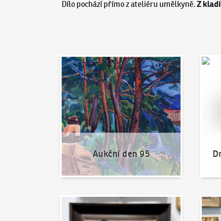
Z klad
Dílo pochází přímo z ateliéru umělkyně.
Aukční den 95
Dražit
Aukční den 95
Dr
Jak dražit?
Nabíd