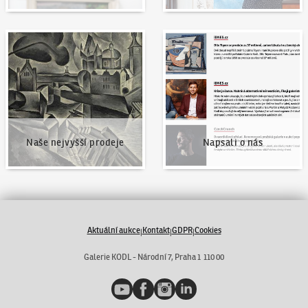
Naše nejvyšší prodeje
Napsali o nás
Naše nejvyšší prodeje
Napsali o nás
Aktuální aukce
Kontakt
GDPR
Cookies
|
|
|
Galerie KODL - Národní 7, Praha 1 110 00
YouTube
Facebook
Instagram
LinkedIn