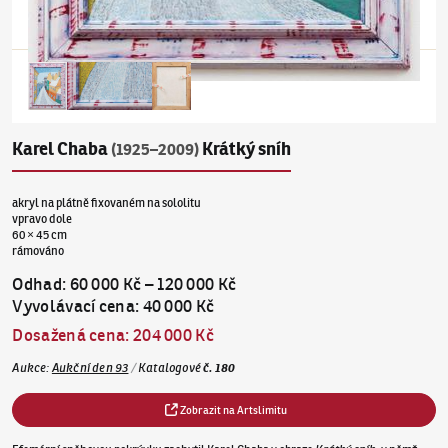
Karel Chaba
Krátký sníh
(1925–2009)
akryl na plátně fixovaném na sololitu
vpravo dole
60 × 45 cm
rámováno
Odhad
:
60 000 Kč
–
120 000 Kč
Vyvolávací cena
:
40 000 Kč
Dosažená cena
:
204 000 Kč
Aukce
:
Aukční den 93
/
Katalogové
č.
180
Zobrazit na Artslimitu