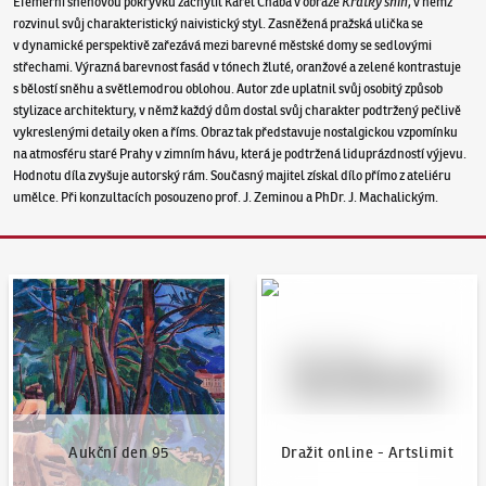
Efemérní sněhovou pokrývku zachytil Karel Chaba v obraze
Krátký sníh
, v němž
rozvinul svůj charakteristický naivistický styl. Zasněžená pražská ulička se
v dynamické perspektivě zařezává mezi barevné městské domy se sedlovými
střechami. Výrazná barevnost fasád v tónech žluté, oranžové a zelené kontrastuje
s bělostí sněhu a světlemodrou oblohou. Autor zde uplatnil svůj osobitý způsob
stylizace architektury, v němž každý dům dostal svůj charakter podtržený pečlivě
vykreslenými detaily oken a říms. Obraz tak představuje nostalgickou vzpomínku
na atmosféru staré Prahy v zimním hávu, která je podtržená liduprázdností výjevu.
Hodnotu díla zvyšuje autorský rám. Současný majitel získal dílo přímo z ateliéru
umělce. Při konzultacích posouzeno prof. J. Zeminou a PhDr. J. Machalickým.
Aukční den 95
Dražit online - Artslimit
Aukční den 95
Dražit online - Artslimit