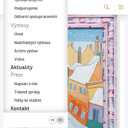
Pokračovat k obsahu
Podporujeme
Galerie KODL
Odborní spolupracovníci
Výstavy
Úvod
Nadcházející výstava
Archiv výstav
Videa
Aktuality
Press
Napsali o nás
Tiskové zprávy
Fotky ke stažení
Kontakt
CS
EN