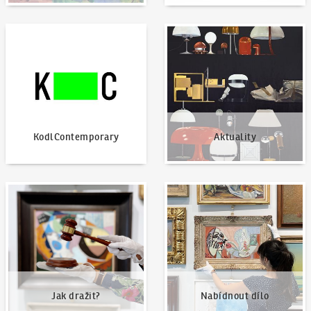
KodlContemporary
Aktuality
KodlContemporary
Aktuality
Jak dražit?
Nabídnout dílo
Jak dražit?
Nabídnout dílo