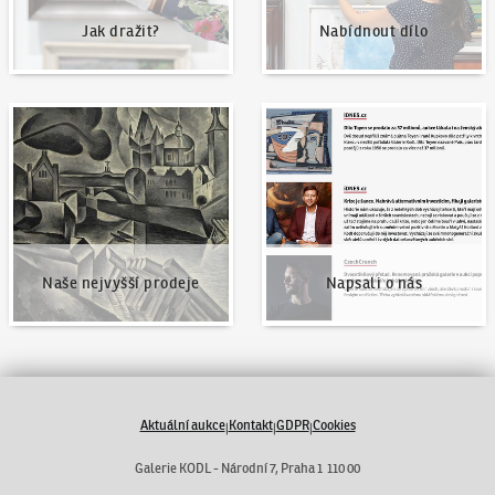
Jak dražit?
Nabídnout dílo
Naše nejvyšší prodeje
Napsali o nás
Naše nejvyšší prodeje
Napsali o nás
Aktuální aukce
Kontakt
GDPR
Cookies
|
|
|
Galerie KODL - Národní 7, Praha 1 110 00