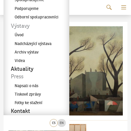
Pokračovat k obsahu
Podporujeme
Galerie KODL
Odborní spolupracovníci
Výstavy
Úvod
Nadcházející výstava
Archiv výstav
Videa
Aktuality
Press
Napsali o nás
Tiskové zprávy
Fotky ke stažení
Kontakt
CS
EN