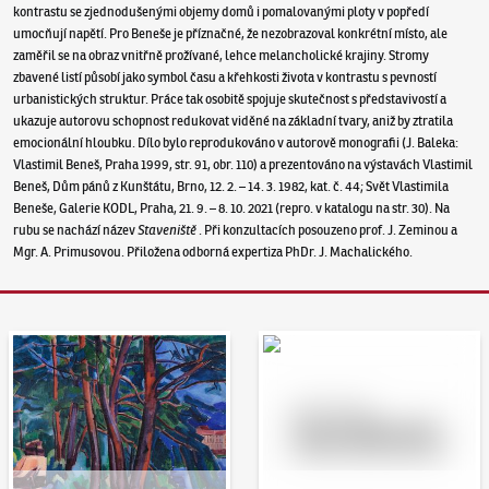
kontrastu se zjednodušenými objemy domů i pomalovanými ploty v popředí
umocňují napětí. Pro Beneše je příznačné, že nezobrazoval konkrétní místo, ale
zaměřil se na obraz vnitřně prožívané, lehce melancholické krajiny. Stromy
zbavené listí působí jako symbol času a křehkosti života v kontrastu s pevností
urbanistických struktur. Práce tak osobitě spojuje skutečnost s představivostí a
ukazuje autorovu schopnost redukovat viděné na základní tvary, aniž by ztratila
emocionální hloubku. Dílo bylo reprodukováno v autorově monografii (J. Baleka:
Vlastimil Beneš, Praha 1999, str. 91, obr. 110) a prezentováno na výstavách Vlastimil
Beneš, Dům pánů z Kunštátu, Brno, 12. 2. – 14. 3. 1982, kat. č. 44; Svět Vlastimila
Beneše, Galerie KODL, Praha, 21. 9. – 8. 10. 2021 (repro. v katalogu na str. 30). Na
rubu se nachází název
Staveniště
. Při konzultacích posouzeno prof. J. Zeminou a
Mgr. A. Primusovou. Přiložena odborná expertiza PhDr. J. Machalického.
Aukční den 95
Dražit online - Artslimit