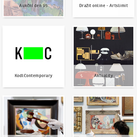
Aukční den 95
Dražit online - Artslimit
KodlContemporary
Aktuality
KodlContemporary
Aktuality
Jak dražit?
Nabídnout dílo