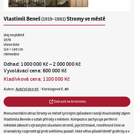
Vlastimil Beneš
Stromy ve městě
(1919–1981)
olej na plátně
1978
vlevo dole
114 × 146 cm
rámováno
Odhad
:
1 000 000 Kč
–
2 000 000 Kč
Vyvolávací cena
:
600 000 Kč
Kladívková cena
:
1 100 000 Kč
Aukce
:
Aukční den 95
/
Katalogové
č.
85
Zobrazit na Artslimitu
Monumentální obraz
Stromy ve městě
lyrickým způsobem rozvíjí dlouhodobý zájem
Vlastimila Beneše o vztah přírody s městem. Kompozice zachycuje periferní
městské zákoutí s výraznými siluetami stromů, jejichž tmavé, rozvětvené linie se
dramaticky rozprostírají proti světlému pozadí. Holé větve působí téměř graficky a v