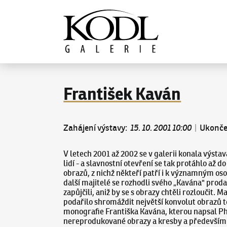
Pokračovat k obsahu
Galerie KODL
František Kaván
Zahájení výstavy
:
15. 10. 2001 10:00
|
Ukonče
V letech 2001 až 2002 se v galerii konala výsta
lidí - a slavnostní otevření se tak protáhlo a
obrazů, z nichž někteří patří i k významným os
další majitelé se rozhodli svého „Kavána" prod
zapůjčili, aniž by se s obrazy chtěli rozloučit
podařilo shromáždit největší konvolut obrazů t
monografie Františka Kavána, kterou napsal PhD
nereprodukované obrazy a kresby a především n