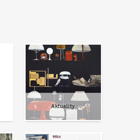
Aktuality
Aktuality
Napsali o nás