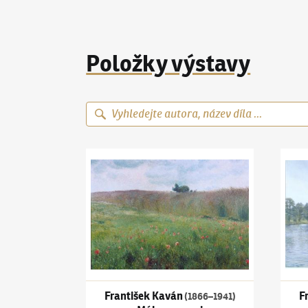
Položky výstavy
František Kaván
(1866–1941)
Máky na mezi
Frant
František Kaván
F
(1866–1941)