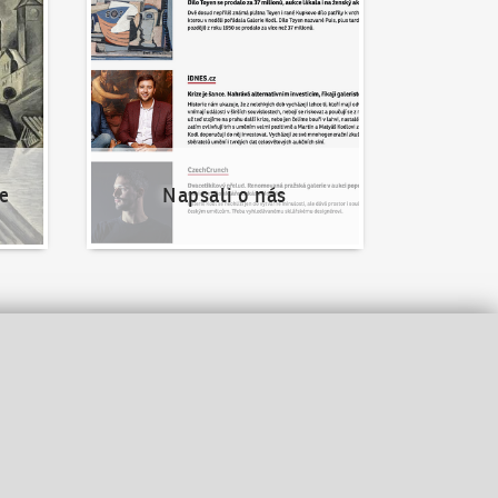
e
Napsali o nás