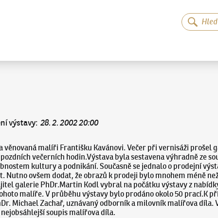
ní výstavy
:
28. 2. 2002 20:00
va věnovaná malíři Františku Kavánovi. Večer při vernisáži prošel 
ž do pozdních večerních hodin.Výstava byla sestavena výhradně ze
obnostem kultury a podnikání. Současně se jednalo o prodejní výs
at. Nutno ovšem dodat, že obrazů k prodeji bylo mnohem méně než t
. Majitel galerie PhDr.Martin Kodl vybral na počátku výstavy z nab
ohoto malíře. V průběhu výstavy bylo prodáno okolo 50 prací.K pří
r. Michael Zachař, uznávaný odborník a milovník malířova díla. 
ejobsáhlejší soupis malířova díla.