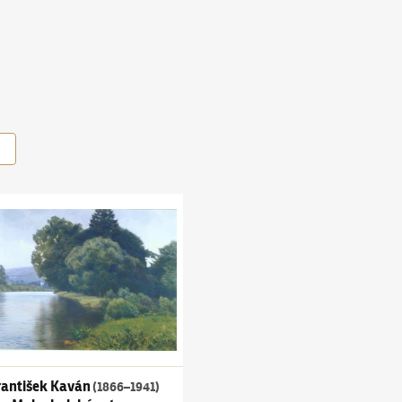
išek Kaván
(1866–1941)
Maloskalský ostrov
rantišek Kaván
(1866–1941)