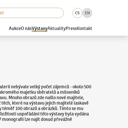
CS
EN
Aukce
O nás
Výstavy
Aktuality
Press
Kontakt
galerií nebývale velký počet zájemců - okolo 500
 soukromého majetku sběratelů a milovníků
tavu. Mnoho obrazů zde našlo nové majitele,
ěch, které na výstavu jejich majitelé laskavě
ídky téměř 100 obrazů a obrázků. Tímto se mu
ležitosti uspořádání této výstavy byla vydána
V monografii lze najít dosud převážně