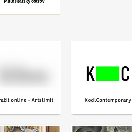
Maloskalský ostrov
 online - Artslimit
KodlContemporary
ažit online - Artslimit
KodlContemporary
nout dílo
Naše nejvyšší prodeje