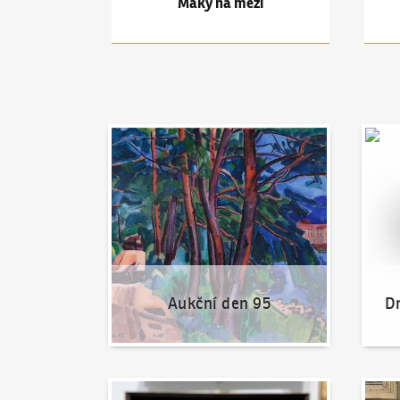
Máky na mezi
Aukční den 95
Dražit
Aukční den 95
Dr
Jak dražit?
Nabíd