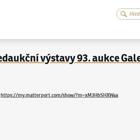
ředaukční výstavy 93. aukce Gal
:
https://my.matterport.com/show/?m=xM3HbSHXWaa