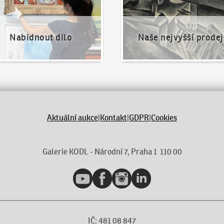
Nabídnout dílo
Naše nejvyšší prodej
Aktuální aukce
|
Kontakt
|
GDPR
|
Cookies
Galerie KODL - Národní 7, Praha 1 110 00
YouTube
Facebook
Instagram
LinkedIn
IČ: 481 08 847