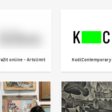
 online - Artslimit
KodlContemporary
ažit online - Artslimit
KodlContemporary
nout dílo
Naše nejvyšší prodeje