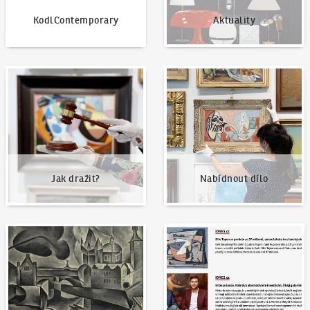
KodlContemporary
Aktuality
Jak dražit?
Nabídnout dílo
Jak dražit?
Nabídnout dílo
Naše nejvyšší prodeje
Napsali o nás