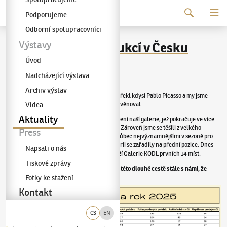
Pokračovat k obsahu
Podporujeme
Galerie KODL
Odborní spolupracovníci
TOP 20 největších aukcí v Česku
Výstavy
Úvod
Zveřejněno
:
22. 12. 2025
Nadcházející výstava
Archiv výstav
„Umění smývá z duše prach každodennosti,“ řekl kdysi Pablo Picasso a my jsme
hluboce vděčni, že se s vámi můžeme umění věnovat.
Videa
Aktuality
V roce 2025 jsme si připomněli 35 let od založení naší galerie, jež pokračuje ve více
než stoleté sběratelské tradici rodiny Kodlů. Zároveň jsme se těšili z velkého
Press
úspěchu jarní i podzimní aukce, jež se staly vůbec nejvýznamnějšími v sezoně pro
celé Česko a na žebříčku TOP 20 aukcí v historii se zařadily na přední pozice. Dnes
Napsali o nás
tedy mezi 20 největšími českými aukcemi drží Galerie KODL prvních 14 míst.
Tiskové zprávy
Milí přátelé, velice si vážíme toho, že jste na této dlouhé cestě stále s námi, že
Fotky ke stažení
touhu “smývat prach z duše“ sdílíme.
Kontakt
CS
EN