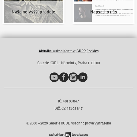
Naše nejvyšší prodeje
Napsali o nás
Aktuální aukce
Kontakt
GDPR
Cookies
|
|
|
Galerie KODL - Národní 7, Praha 1 110 00
YouTube
Facebook
Instagram
LinkedIn
IČ: 481 08 847
DIČ: CZ 481 08 847
©2006 –
2026
Galerie KODL, všechna práva vyhrazena