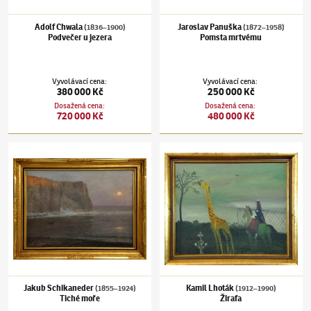
Adolf Chwala
Jaroslav Panuška
(1836–1900)
(1872–1958)
Podvečer u jezera
Pomsta mrtvému
Vyvolávací cena
:
Vyvolávací cena
:
380 000 Kč
250 000 Kč
Dosažená cena
:
Dosažená cena
:
720 000 Kč
480 000 Kč
Jakub Schikaneder
(1855–1924)
Tiché moře
Kamil Lhoták
(1912–1990)
Žirafa
Jakub Schikaneder
Kamil Lhoták
(1855–1924)
(1912–1990)
Tiché moře
Žirafa