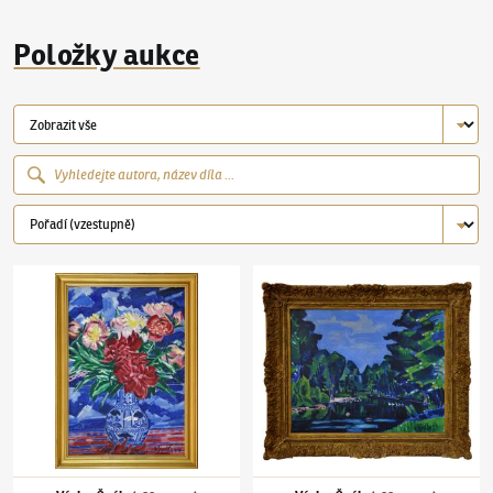
Položky aukce
Václav Špála
(1885–1946)
Kytice pivoňek
Václav Špála
(1885–1946)
Na Orlici