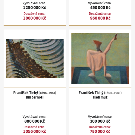
Vyvolávací cena
:
Vyvolávací cena
:
1 250 000 Kč
450 000 Kč
Dosažená cena
:
Dosažená cena
:
1 800 000 Kč
960 000 Kč
František Tichý
(1896–1961)
Bílí černoši
František Tichý
(1896–1961)
Hadí muž
František Tichý
František Tichý
(1896–1961)
(1896–1961)
Bílí černoši
Hadí muž
Vyvolávací cena
:
Vyvolávací cena
:
880 000 Kč
300 000 Kč
Dosažená cena
:
Dosažená cena
:
1 056 000 Kč
780 000 Kč