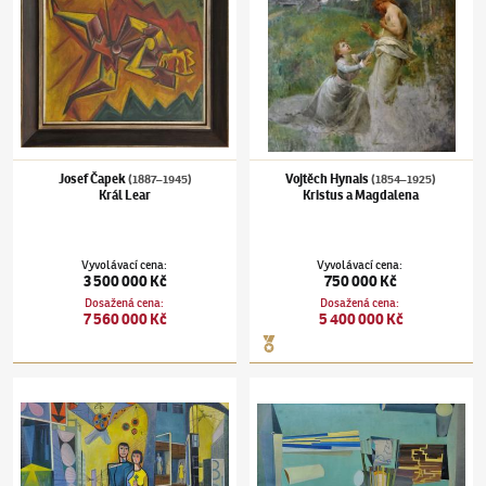
Josef Čapek
Vojtěch Hynais
(1887–1945)
(1854–1925)
Král Lear
Kristus a Magdalena
Vyvolávací cena
:
Vyvolávací cena
:
3 500 000 Kč
750 000 Kč
Dosažená cena
:
Dosažená cena
:
7 560 000 Kč
5 400 000 Kč
Václav Tikal
(1906–1965)
Na periferii věku
Václav Tikal
(1906–1965)
Atomové letiště