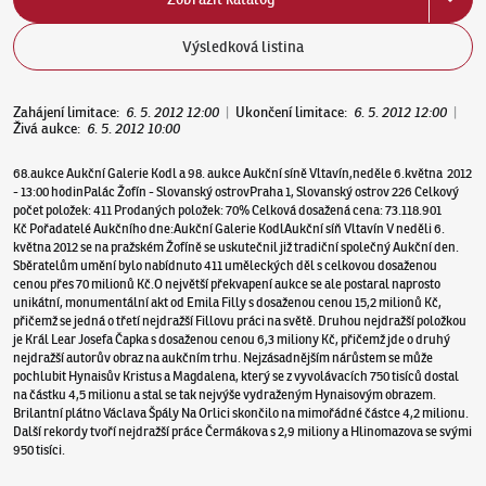
Výsledková listina
Zahájení limitace
:
6. 5. 2012 12:00
|
Ukončení limitace
:
6. 5. 2012 12:00
|
Živá aukce
:
6. 5. 2012 10:00
68.aukce Aukční Galerie Kodl a 98. aukce Aukční síně Vltavín,neděle 6.května 2012
- 13:00 hodinPalác Žofín - Slovanský ostrovPraha 1, Slovanský ostrov 226 Celkový
počet položek: 411 Prodaných položek: 70% Celková dosažená cena: 73.118.901
Kč Pořadatelé Aukčního dne:Aukční Galerie KodlAukční síň Vltavín V neděli 6.
května 2012 se na pražském Žofíně se uskutečnil již tradiční společný Aukční den.
Sběratelům umění bylo nabídnuto 411 uměleckých děl s celkovou dosaženou
cenou přes 70 milionů Kč.O největší překvapení aukce se ale postaral naprosto
unikátní, monumentální akt od Emila Filly s dosaženou cenou 15,2 milionů Kč,
přičemž se jedná o třetí nejdražší Fillovu práci na světě. Druhou nejdražší položkou
je Král Lear Josefa Čapka s dosaženou cenou 6,3 miliony Kč, přičemž jde o druhý
nejdražší autorův obraz na aukčním trhu. Nejzásadnějším nárůstem se může
pochlubit Hynaisův Kristus a Magdalena, který se z vyvolávacích 750 tisíců dostal
na částku 4,5 milionu a stal se tak nejvýše vydraženým Hynaisovým obrazem.
Brilantní plátno Václava Špály Na Orlici skončilo na mimořádné částce 4,2 milionu.
Další rekordy tvoří nejdražší práce Čermákova s 2,9 miliony a Hlinomazova se svými
950 tisíci.