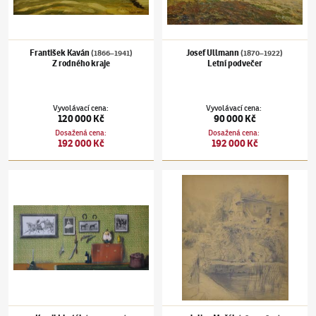
František Kaván
Josef Ullmann
(1866–1941)
(1870–1922)
Z rodného kraje
Letní podvečer
Vyvolávací cena
:
Vyvolávací cena
:
120 000 Kč
90 000 Kč
Dosažená cena
:
Dosažená cena
:
192 000 Kč
192 000 Kč
Kamil Lhoták
(1912–1990)
Interiér
Julius Mařák
(1832–1899)
Tichý domov