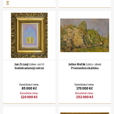
Jan Zrzavý
(1890–1977)
Sedmiramenný svícen
Julius Mařák
(1832–1899)
Prosluněná skali
Jan Zrzavý
Julius Mařák
(1890–1977)
(1832–1899)
Sedmiramenný svícen
Prosluněná skaliska
Vyvolávací cena
:
Vyvolávací cena
:
85 000 Kč
170 000 Kč
Dosažená cena
:
Dosažená cena
:
120 000 Kč
252 000 Kč
Emil Filla
(1882–1953)
Zátiší s mandolínou a partiturou
Charlotte Piepenhagen-Mohr
(1821–1902)