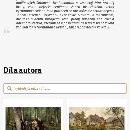
uměleckých Salonech. Krajinomalba a vesnický žánr pro něj
hrály, vedle nejvýše ceněného žánru historického, velmi
významnou roli; na jeho plátnech se tak můžeme setkat nejen s
Janem Husem či Polyxenou z Lobkovic, Slavatou a Martinicem,
ale také s dětmi sbírajícími lesní plody, pasáčky koz, ovcí a
dalšího zvířectva, kterými se v posledním desetiletí svého života
zabýval jak v Normandii a Bretani, tak při pobytech v Povltaví.
Díla autora
Václav Brožík
(1851–1901)
Děti v lese
Václav Brožík
(1851–1901)
Z bretaňského v