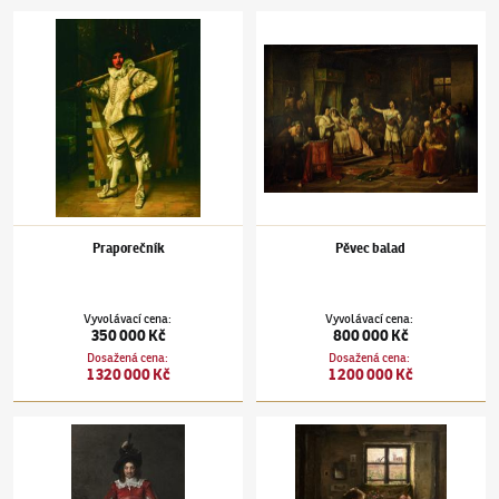
Václav Brožík
(1851–1901)
Praporečník
Václav Brožík
(1851–1901)
Pěvec balad
Praporečník
Pěvec balad
Vyvolávací cena
:
Vyvolávací cena
:
350 000 Kč
800 000 Kč
Dosažená cena
:
Dosažená cena
:
1 320 000 Kč
1 200 000 Kč
Václav Brožík
(1851–1901)
Stojící šlechtic v červeném šatě
Václav Brožík
(1851–1901)
Milovnice květin