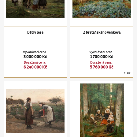
Děti v lese
Z bretaňského venkova
Vyvolávací cena
:
Vyvolávací cena
:
3 000 000 Kč
1 700 000 Kč
Dosažená cena
:
Dosažená cena
:
6 240 000 Kč
5 760 000 Kč
č.
92
Václav Brožík
(1851–1901)
U studně
Václav Brožík
(1851–1901)
Černé jahody