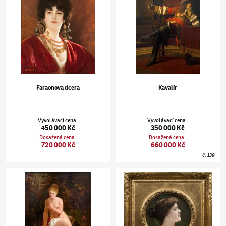
Faraonova dcera
Kavalír
Vyvolávací cena
:
Vyvolávací cena
:
450 000 Kč
350 000 Kč
Dosažená cena
:
Dosažená cena
:
720 000 Kč
660 000 Kč
č.
139
Václav Brožík
(1851–1901)
Sedící dívčí akt
Václav Brožík
(1851–1901)
Vznešený profil