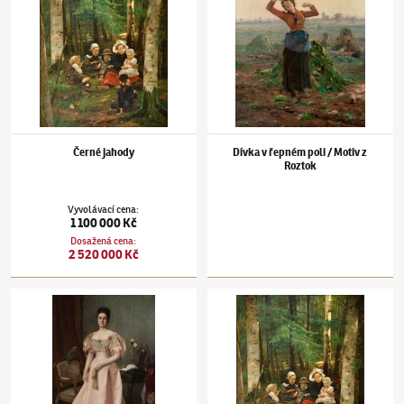
Černé jahody
Dívka v řepném poli / Motiv z
Roztok
Vyvolávací cena
:
1 100 000 Kč
Dosažená cena
:
2 520 000 Kč
Václav Brožík
(1851–1901)
Podobizna hraběnky Marie Antonie Sylva-Taroucca
Václav Brožík
(1851–1901)
Černé jahody