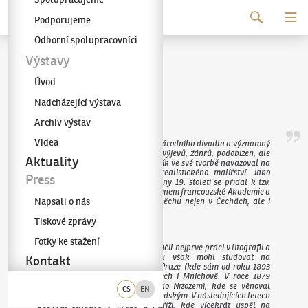
Pokračovat k obsahu
Podporujeme
Galerie KODL
Odborní spolupracovníci
Václav Brožík
Výstavy
Úvod
(1851–1901)
Nadcházející výstava
Archiv výstav
Videa
Čelný představitel tzv. generace Národního divadla a významný
malíř českých dějin, historických výjevů, žánrů, podobizen, ale
Aktuality
též vynikající krajinář Václav Brožík ve své tvorbě navazoval na
bohatou tradici francouzského realistického malířství. Jako
Press
jediný český malíř poslední čtvrtiny 19. století se přidal k tzv.
„čtyřiceti nesmrtelným“, stal se členem francouzské Akademie a
Napsali o nás
dosáhl obrovského veřejného úspěchu nejen v Čechách, ale i
v zahraničí.
Tiskové zprávy
Fotky ke stažení
Jako dítě z chudých poměrů se vyučil nejprve práci v litografii a
porcelánu. Díky svému talentu však mohl studovat na
Kontakt
akademiích výtvarných umění v Praze (kde sám od roku 1893
působil jako profesor), Drážďanech i Mnichově. V roce 1879
dokonce podnikl studijní cestu do Nizozemí, kde se věnoval
CS
EN
starým mistrům vlámským a holandským. V následujících letech
pobýval střídavě v Praze a Paříži, kde vícekrát uspěl na