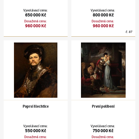
Vyvolávací cena
:
Vyvolávací cena
:
650 000 Kč
800 000 Kč
Dosažená cena
:
Dosažená cena
:
960 000 Kč
960 000 Kč
č.
87
Václav Brožík
(1851–1901)
Poprsí šlechtice
Václav Brožík
(1851–1901)
První políbení
Poprsí šlechtice
První políbení
Vyvolávací cena
:
Vyvolávací cena
:
550 000 Kč
750 000 Kč
Dosažená cena
:
Dosažená cena
: