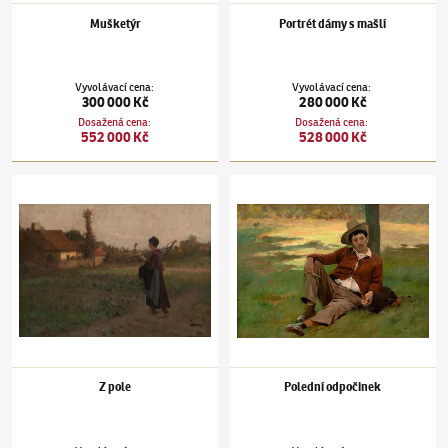
Mušketýr
Portrét dámy s mašlí
Vyvolávací cena
:
Vyvolávací cena
:
300 000 Kč
280 000 Kč
Dosažená cena
:
Dosažená cena
:
552 000 Kč
528 000 Kč
Václav Brožík
(1851–1901)
Z pole
Václav Brožík
(1851–1901)
Polední odpočin
Z pole
Polední odpočinek