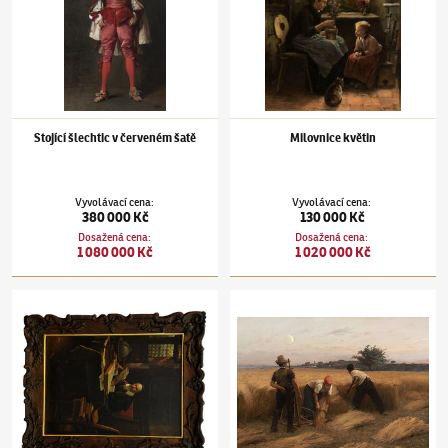
Stojící šlechtic v červeném šatě
Milovnice květin
Vyvolávací cena
:
Vyvolávací cena
:
380 000 Kč
130 000 Kč
Dosažená cena
:
Dosažená cena
:
1 080 000 Kč
1 020 000 Kč
Václav Brožík
(1851–1901)
Jan Amos Komenský v Amsterodamu
Václav Brožík
(1851–1901)
O žních