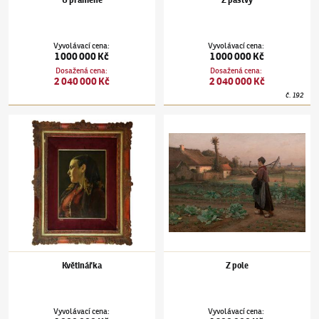
U pramene
Z pastvy
Vyvolávací cena
:
Vyvolávací cena
:
1 000 000 Kč
1 000 000 Kč
Dosažená cena
:
Dosažená cena
:
2 040 000 Kč
2 040 000 Kč
č.
192
Václav Brožík
(1851–1901)
Květinářka
Václav Brožík
(1851–1901)
Z pole
Květinářka
Z pole
Vyvolávací cena
:
Vyvolávací cena
: