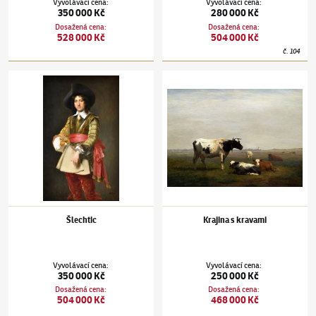
Vyvolávací cena
:
Vyvolávací cena
:
350 000 Kč
280 000 Kč
Dosažená cena
:
Dosažená cena
:
528 000 Kč
504 000 Kč
č.
104
Václav Brožík
(1851–1901)
Šlechtic
Václav Brožík
(1851–1901)
Krajina s kravam
Šlechtic
Krajina s kravami
Vyvolávací cena
:
Vyvolávací cena
:
350 000 Kč
250 000 Kč
Dosažená cena
:
Dosažená cena
:
504 000 Kč
468 000 Kč