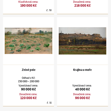
Kladívková cena
:
Dosažená cena
:
190 000 Kč
216 000 Kč
č.
76
Václav Brožík
(1851–1901)
Zelné pole
Václav Brožík
(1851–1901)
Krajina u moře
Zelné pole
Krajina u moře
Odhad
v
Kč
:
150 000
200 000
–
Vyvolávací cena
:
Vyvolávací cena
:
90 000 Kč
40 000 Kč
Dosažená cena
:
Dosažená cena
:
120 000 Kč
96 000 Kč
č.
51