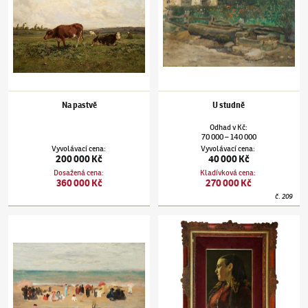
Na pastvě
U studně
Odhad
v
Kč
:
70 000
140 000
–
Vyvolávací cena
:
Vyvolávací cena
:
200 000 Kč
40 000 Kč
Dosažená cena
:
Kladívková cena
:
360 000 Kč
270 000 Kč
č.
209
Václav Brožík
(1851–1901)
Normandská pobřeží (pendant)
Václav Brožík
(1851–1901)
Bretoňka