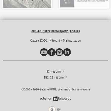
Aktuální aukce
Kontakt
GDPR
Cookies
|
|
|
Galerie KODL - Národní 7, Praha 1 110 00
YouTube
Facebook
Instagram
LinkedIn
IČ: 481 08 847
DIČ: CZ 481 08 847
©2006 –
2026
Galerie KODL, všechna práva vyhrazena
CS
EN