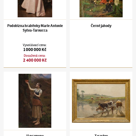
Podobizna hraběnky Marie Antonie
Černé jahody
Sylva-Taroucca
Vyvolávací cena
:
1 000 000 Kč
Dosažená cena
:
2 400 000 Kč
Václav Brožík
(1851–1901)
U pramene
Václav Brožík
(1851–1901)
Z pastvy