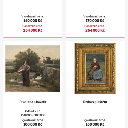
Vyvolávací cena
:
Vyvolávací cena
:
140 000 Kč
170 000 Kč
Dosažená cena
:
Dosažená cena
:
264 000 Kč
264 000 Kč
Václav Brožík
(1851–1901)
Pradlena a kavalír
Václav Brožík
(1851–1901)
Dívka s pláštěm
Pradlena a kavalír
Dívka s pláštěm
Odhad
v
Kč
:
150 000
300 000
–
Vyvolávací cena
:
Vyvolávací cena
:
100 000 Kč
160 000 Kč