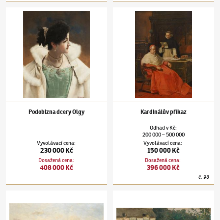
Václav Brožík
(1851–1901)
Podobizna dcery Olgy
Václav Brožík
(1851–1901)
Kardinálův příka
Podobizna dcery Olgy
Kardinálův příkaz
Odhad
v
Kč
:
200 000
500 000
–
Vyvolávací cena
:
Vyvolávací cena
:
230 000 Kč
150 000 Kč
Dosažená cena
:
Dosažená cena
:
408 000 Kč
396 000 Kč
č.
98
Václav Brožík
(1851–1901)
Na pastvě
Václav Brožík
(1851–1901)
U studně