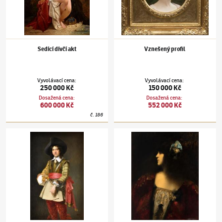
Sedící dívčí akt
Vznešený profil
Vyvolávací cena
:
Vyvolávací cena
:
250 000 Kč
150 000 Kč
Dosažená cena
:
Dosažená cena
:
600 000 Kč
552 000 Kč
č.
186
Václav Brožík
(1851–1901)
Mušketýr
Václav Brožík
(1851–1901)
Portrét dámy s m