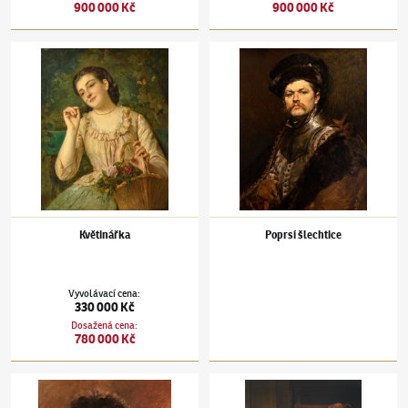
900 000 Kč
900 000 Kč
Václav Brožík
(1851–1901)
Květinářka
Václav Brožík
(1851–1901)
Poprsí šlechtice
Květinářka
Poprsí šlechtice
Vyvolávací cena
:
330 000 Kč
Dosažená cena
:
780 000 Kč
Václav Brožík
(1851–1901)
Faraonova dcera
Václav Brožík
(1851–1901)
Kavalír