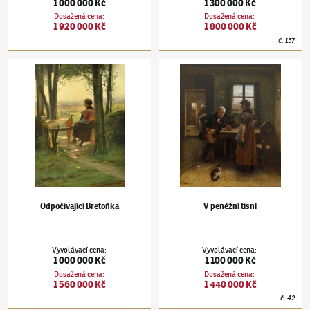
1 000 000 Kč
1 300 000 Kč
Dosažená cena
:
Dosažená cena
:
1 920 000 Kč
1 800 000 Kč
č.
157
Václav Brožík
(1851–1901)
Odpočívající Bretoňka
Václav Brožík
(1851–1901)
V peněžní tísni
Odpočívající Bretoňka
V peněžní tísni
Vyvolávací cena
:
Vyvolávací cena
:
1 000 000 Kč
1 100 000 Kč
Dosažená cena
:
Dosažená cena
:
1 560 000 Kč
1 440 000 Kč
č.
42