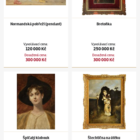
Normandská pobřeží (pendant)
Bretoňka
Vyvolávací cena
:
Vyvolávací cena
:
120 000 Kč
250 000 Kč
Dosažená cena
:
Dosažená cena
:
300 000 Kč
300 000 Kč
Václav Brožík
(1851–1901)
Špičatý klobouk
Václav Brožík
(1851–1901)
Šlechtična na út
Špičatý klobouk
Šlechtična na útěku