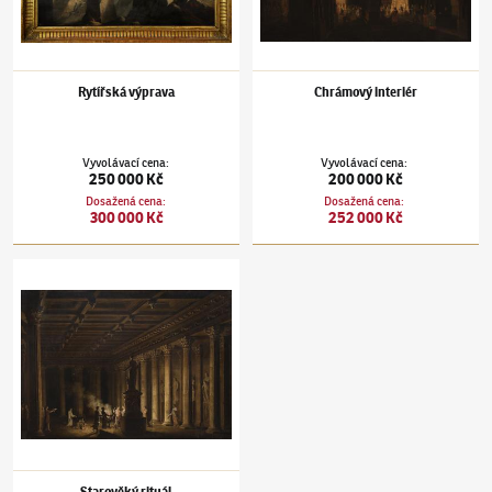
Rytířská výprava
Chrámový interiér
Vyvolávací cena
:
Vyvolávací cena
:
250 000 Kč
200 000 Kč
Dosažená cena
:
Dosažená cena
:
300 000 Kč
252 000 Kč
Ludvík Kohl
(1746–1821)
Starověký rituál