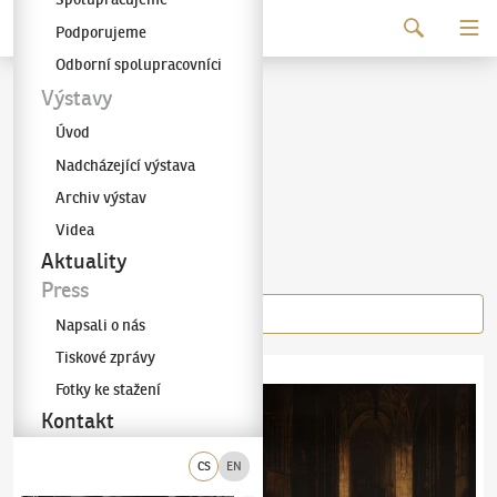
Pokračovat k obsahu
Podporujeme
Galerie KODL
Odborní spolupracovníci
Ludvík Kohl
Výstavy
Úvod
(1746–1821)
Nadcházející výstava
Archiv výstav
Videa
Díla autora
Aktuality
Press
Napsali o nás
Tiskové zprávy
Ludvík Kohl
(1746–1821)
Rytířská výprava
Ludvík Kohl
(1746–1821)
Chrámový interié
Fotky ke stažení
Kontakt
CS
EN