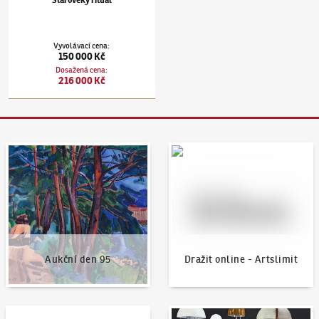
Starověký rituál
Vyvolávací cena
:
150 000 Kč
Dosažená cena
:
216 000 Kč
Aukční den 95
Dražit online - Artslimit
Aukční den 95
Dražit online - Artslimit
KodlContemporary
Aktuality