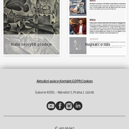
Naše nejvyšší prodeje
Napsali o nás
Naše nejvyšší prodeje
Napsali o nás
Aktuální aukce
Kontakt
GDPR
Cookies
|
|
|
Galerie KODL - Národní 7, Praha 1 110 00
YouTube
Facebook
Instagram
LinkedIn
IČ: 481 08 847