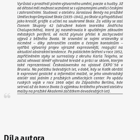
Vyrůstal v prostředí plném výtvarného umění, poezie a hudby. Již
od dětství měl možnost seznámit se s významnými umělci českými
i zahraničními. Studoval v ateliéru Jaroslava Bendy na pražské
Uměleckoprůmyslové škole (1935–1941), po škole si přivydělával
jako kreslíř, grafik a učitel na soukromé škole. Za války se stal
členem Skupiny 42 (sdružené kolem teoretika Jindřicha
Chalupeckého), která jej nasměrovala k opuštěným zákoutím
městských periferií, od nichž plynule přešel k zachycování
výjevů z běžného života. Ve srovnání se svými vrstevníky si
nicméně – díky zahraničím cestám a četným kontaktům –
vytříbil výtvarný projev výrazně expresivnější, reagující na
aktuální abstraktní tendence. Po politickém šetření v roce 1952,
zapříčiněném styky se surrealisty z okruhu Karla Teigeho, se
začal věnovat téměř výhradně kresbě a práci se sklem, kterým
také reprezentoval Československo na výstavě EXPO´58 v
Bruselu. Na počátku šedesátých let, v době, kdy se Kotík obrátil
k expresivní gestické a informální malbě, se jeho vinohradský
ateliér stal jedním z pražských uměleckých center. Po vpádu
ruských vojsk v roce 1968 odjel do Západního Berlína, kde
setrval až do konce života (s výjimkou krátkého převzetí ateliéru
malby na pražské Akademii začátkem devadesátých let).
Díla autora