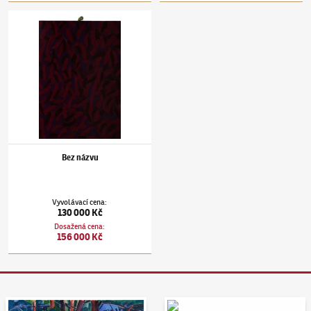
Jan Kotík
(1916–2002)
Bez názvu
Bez názvu
Vyvolávací cena
:
130 000 Kč
Dosažená cena
:
156 000 Kč
Aukční den 95
Dražit online - Artslimit