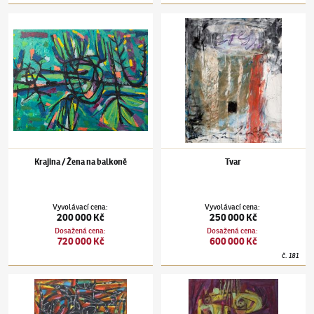
Jan Kotík
(1916–2002)
Krajina / Žena na balkoně
Jan Kotík
(1916–2002)
Tvar
Krajina / Žena na balkoně
Tvar
Vyvolávací cena
:
Vyvolávací cena
:
200 000 Kč
250 000 Kč
Dosažená cena
:
Dosažená cena
:
720 000 Kč
600 000 Kč
č.
181
Jan Kotík
(1916–2002)
Bez názvu
Jan Kotík
(1916–2002)
Hlava krále