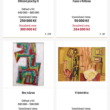
Dělené plochy II
Faun s flétnou
Odhad
v
Kč
:
400 000
800 000
–
Vyvolávací cena
:
Vyvolávací cena
:
250 000 Kč
50 000 Kč
Dosažená cena
:
Dosažená cena
:
300 000 Kč
264 000 Kč
č.
178
č.
30
Jan Kotík
(1916–2002)
Bez názvu
Jan Kotík
(1916–2002)
V interiéru
Bez názvu
V interiéru
Odhad
v
Kč
:
300 000
500 000
–
Vyvolávací cena
:
Vyvolávací cena
: