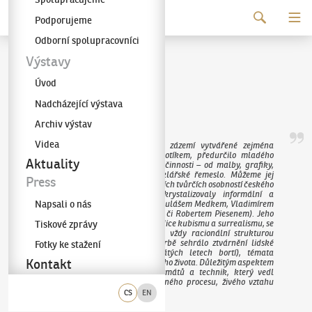
Pokračovat k obsahu
Podporujeme
Galerie KODL
Odborní spolupracovníci
Jan Kotík
Výstavy
Úvod
(1916–2002)
Nadcházející výstava
Archiv výstav
Videa
Intelektuálně podnětné rodinné zázemí vytvářené zejména
otcem, umělcem Pravoslavem Kotíkem, předurčilo mladého
Aktuality
Jana k mnohostranné umělecké činnosti – od malby, grafiky,
kresby a tvorby koláží až po sklářské řemeslo. Můžeme jej
Press
zařadit do okruhu velkých solitérních tvůrčích osobností českého
poválečného umění, u nichž krystalizovaly informální a
Napsali o nás
abstraktní projevy (společně s Mikulášem Medkem, Vladimírem
Boudníkem, Zdeňkem Sklenářem či Robertem Piesenem). Jeho
Tiskové zprávy
obrazy, vycházející zpočátku z tradice kubismu a surrealismu, se
staly energickou, expresivní, ale vždy racionální strukturou
vztahů. Důležitou roli v jeho tvorbě sehrálo ztvárnění lidské
Fotky ke stažení
figury (jejíž forma se v šedesátých letech bortí), témata
Kontakt
městských periferií a situací běžného života. Důležitým aspektem
byl též experiment v oblasti formátů a technik, který vedl
k vnímání díla jako stále otevřeného procesu, živého vztahu
různých dimenzí prostoru a času.
CS
EN