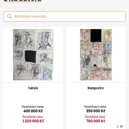
Jan Kotík
(1916–2002)
Tabule
Jan Kotík
(1916–2002)
Kompozice
Tabule
Kompozice
Vyvolávací cena
:
Vyvolávací cena
:
400 000 Kč
350 000 Kč
Dosažená cena
:
Dosažená cena
:
1 320 000 Kč
780 000 Kč
č.
57