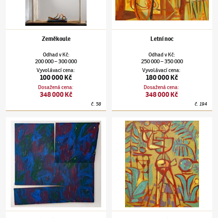
Zeměkoule
Letní noc
Odhad
v
Kč
:
Odhad
v
Kč
:
200 000
300 000
250 000
350 000
–
–
Vyvolávací cena
:
Vyvolávací cena
:
100 000 Kč
180 000 Kč
Dosažená cena
:
Dosažená cena
:
348 000 Kč
348 000 Kč
č.
58
č.
194
Jan Kotík
(1916–2002)
Dělené plochy II
Jan Kotík
(1916–2002)
Faun s flétnou