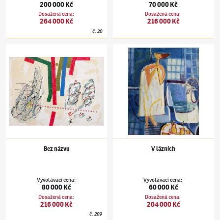
200 000 Kč
70 000 Kč
Dosažená cena
:
Dosažená cena
:
264 000 Kč
216 000 Kč
č.
20
Jan Kotík
(1916–2002)
Bez názvu
Jan Kotík
(1916–2002)
V lázních
Bez názvu
V lázních
Vyvolávací cena
:
Vyvolávací cena
:
80 000 Kč
60 000 Kč
Dosažená cena
:
Dosažená cena
:
216 000 Kč
204 000 Kč
č.
209