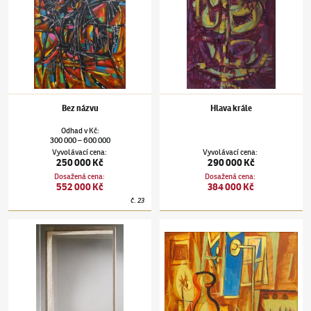
Bez názvu
Hlava krále
Odhad
v
Kč
:
300 000
600 000
–
Vyvolávací cena
:
Vyvolávací cena
:
250 000 Kč
290 000 Kč
Dosažená cena
:
Dosažená cena
:
552 000 Kč
384 000 Kč
č.
23
Jan Kotík
(1916–2002)
Zeměkoule
Jan Kotík
(1916–2002)
Letní noc