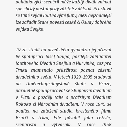
pohádkových scenérií může každý divák vnímat
specifický nostalgický zážitek z dětství. Proslavil
se také svými loutkovými filmy, mezi nejznámější
lze zařadit
Staré pověsti české
či
Osudy dobrého
vojáka Švejka
.
Již za studií na plzeňském gymnáziu jej přizval
ke spolupráci Josef Skupa, pozdější zakladatel
loutkového Divadla Spejbla a Hurvínka, což pro
Trnku znamenalo příležitost poznat zázemí
divadelního světa. V letech 1929–1935 studoval
na Uměleckoprůmyslové škole v Praze,
paralelně spolupracoval se Skupovým divadlem
v Plzni a později také s pražským Divadlem
Rokoko či Národním divadlem. V roce 1945 se
podílel na založení studia kresleného filmu
Bratři v triku, kde působil jako režisér,
scénárista a výtvarník. V roce 1958