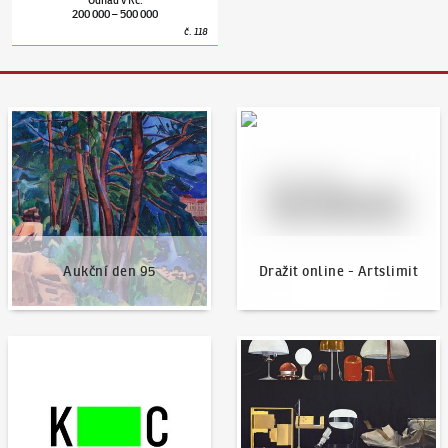
200 000
500 000
–
č.
118
Aukční den 95
Dražit online - Artslimit
Aukční den 95
Dražit online - Artslimit
KodlContemporary
Aktuality