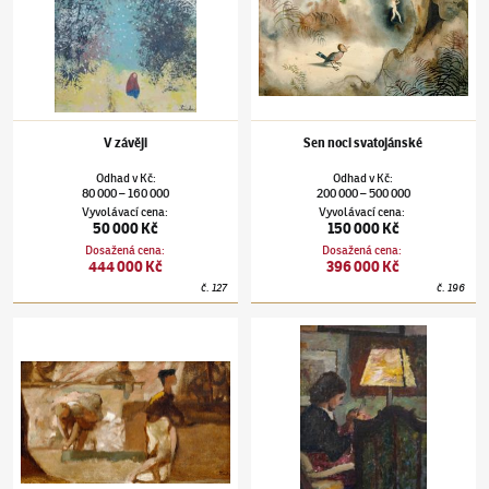
V závěji
Sen noci svatojánské
Odhad
v
Kč
:
Odhad
v
Kč
:
80 000
160 000
200 000
500 000
–
–
Vyvolávací cena
:
Vyvolávací cena
:
50 000 Kč
150 000 Kč
Dosažená cena
:
Dosažená cena
:
444 000 Kč
396 000 Kč
č.
127
č.
196
Jiří Trnka
(1912–1969)
Scéna z baletního prostředí
Jiří Trnka
(1912–1969)
Švadlena