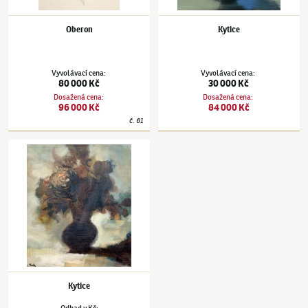
Oberon
Kytice
Vyvolávací cena
:
Vyvolávací cena
:
80 000 Kč
30 000 Kč
Dosažená cena
:
Dosažená cena
:
96 000 Kč
84 000 Kč
č.
61
Jiří Trnka
(1912–1969)
Kytice
Kytice
Odhad
v
Kč
: