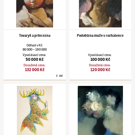
Tovaryš a princezna
Podobizna muže s rozhalence
Odhad
v
Kč
:
80 000
160 000
–
Vyvolávací cena
:
Vyvolávací cena
:
50 000 Kč
100 000 Kč
Dosažená cena
:
Dosažená cena
:
132 000 Kč
120 000 Kč
č.
96
Jiří Trnka
(1912–1969)
Oberon
Jiří Trnka
(1912–1969)
Kytice