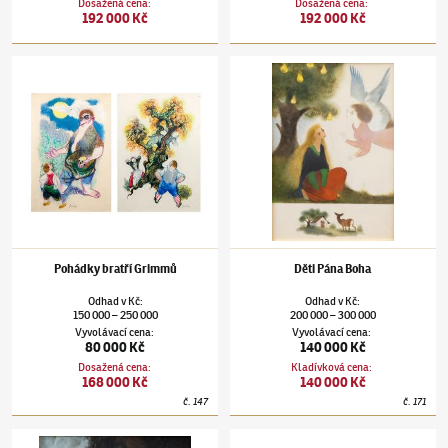
Dosažená cena
:
Dosažená cena
:
192 000 Kč
192 000 Kč
Jiří Trnka
(1912–1969)
Pohádky bratří Grimmů
Jiří Trnka
(1912–1969)
Děti Pána Boha
Pohádky bratří Grimmů
Děti Pána Boha
Odhad
v
Kč
:
Odhad
v
Kč
:
150 000
250 000
200 000
300 000
–
–
Vyvolávací cena
:
Vyvolávací cena
:
80 000 Kč
140 000 Kč
Dosažená cena
:
Kladívková cena
:
168 000 Kč
140 000 Kč
č.
147
č.
171
Jiří Trnka
(1912–1969)
Portrét mladé ženy
Jiří Trnka
(1912–1969)
Dvě ilustrace ke 