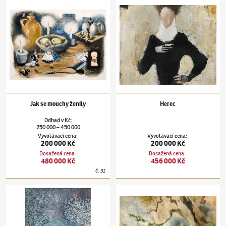
Jiří Trnka
(1912–1969)
Jak se mouchy ženily
Jiří Trnka
(1912–1969)
Herec
Jak se mouchy ženily
Herec
Odhad
v
Kč
:
250 000
450 000
–
Vyvolávací cena
:
Vyvolávací cena
:
200 000 Kč
200 000 Kč
Dosažená cena
:
Dosažená cena
:
480 000 Kč
456 000 Kč
č.
31
Jiří Trnka
(1912–1969)
V závěji
Jiří Trnka
(1912–1969)
Sen noci svatojánsk