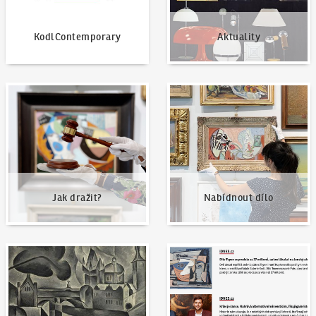
KodlContemporary
Aktuality
Jak dražit?
Nabídnout dílo
Jak dražit?
Nabídnout dílo
Naše nejvyšší prodeje
Napsali o nás