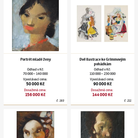
Portrét mladé ženy
Dvě ilustrace ke Grimmovým
pohádkám
Odhad
v
Kč
:
Odhad
v
Kč
:
70 000
140 000
110 000
230 000
–
–
Vyvolávací cena
:
Vyvolávací cena
:
50 000 Kč
90 000 Kč
Dosažená cena
:
Dosažená cena
:
156 000 Kč
144 000 Kč
č.
193
č.
211
Jiří Trnka
(1912–1969)
Tovaryš a princezna
Jiří Trnka
(1912–1969)
Podobizna muže s r