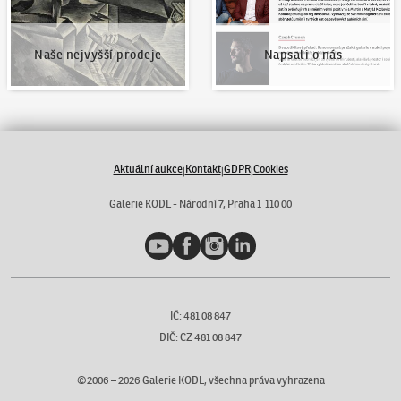
Naše nejvyšší prodeje
Napsali o nás
Aktuální aukce
Kontakt
GDPR
Cookies
|
|
|
Galerie KODL - Národní 7, Praha 1 110 00
YouTube
Facebook
Instagram
LinkedIn
IČ: 481 08 847
DIČ: CZ 481 08 847
©2006 –
2026
Galerie KODL, všechna práva vyhrazena