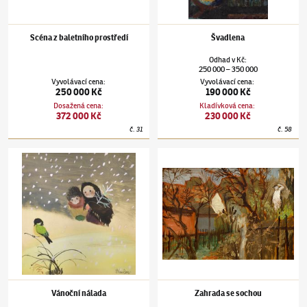
Scéna z baletního prostředí
Švadlena
Odhad
v
Kč
:
250 000
350 000
–
Vyvolávací cena
:
Vyvolávací cena
:
250 000 Kč
190 000 Kč
Dosažená cena
:
Kladívková cena
:
372 000 Kč
230 000 Kč
č.
31
č.
58
Jiří Trnka
(1912–1969)
Vánoční nálada
Jiří Trnka
(1912–1969)
Zahrada se sochou
Vánoční nálada
Zahrada se sochou