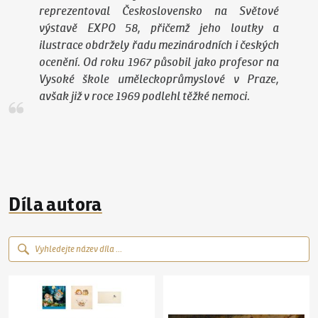
reprezentoval Československo na Světové
výstavě EXPO 58, přičemž jeho loutky a
ilustrace obdržely řadu mezinárodních i českých
ocenění. Od roku 1967 působil jako profesor na
Vysoké škole uměleckoprůmyslové v Praze,
avšak již v roce 1969 podlehl těžké nemoci.
Díla autora
Jiří Trnka
(1912–1969)
Konvolut ilustrací ke knížce O perníkové chaloupce
Jiří Trnka
(1912–1969)
Masopust