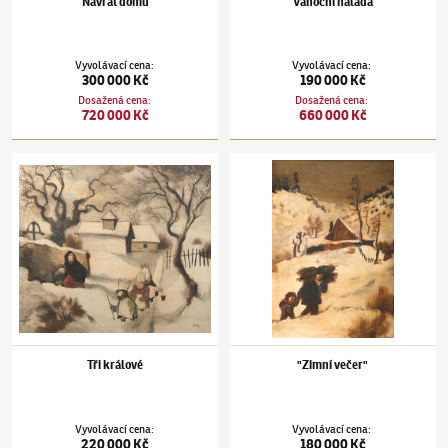
Návrat domů
Vánoční nálada
Vyvolávací cena
:
Vyvolávací cena
:
300 000 Kč
190 000 Kč
Dosažená cena
:
Dosažená cena
:
720 000 Kč
660 000 Kč
Jiří Trnka
(1912–1969)
Tři králové
Jiří Trnka
(1912–1969)
"Zimní večer"
Tři králové
"Zimní večer"
Vyvolávací cena
:
Vyvolávací cena
:
220 000 Kč
180 000 Kč