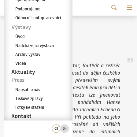
Pokračovat k obsahu
Podporujeme
Galerie KODL
Odborní spolupracovníci
Jiří Trnka
Výstavy
Úvod
(1912–1969)
Nadcházející výstava
Archiv výstav
Videa
Výtvarník, sochař, ilustrátor, loutkář a režisér
Aktuality
animovaných filmů se zapsal do dějin českého
Press
výtvarného umění především svými
novátorskými ilustracemi desítek knih pro děti a
Napsali o nás
mládež. V tomto kontextu lze jmenovat
Tiskové zprávy
například ilustrace k pohádkám Hanse
Fotky ke stažení
Christiana Andersena, Karla Jaromíra Erbena či
Kontakt
Karafiátovým
Broučkům
. Při pohledu na jeho
drobné postavičky oproštěné od vnějších
CS
EN
uměleckých stylů zasazené do intimních