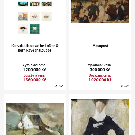
Konvolut ilustrací ke knížce O
Masopust
perníkové chaloupce
Vyvolávací cena
:
Vyvolávací cena
:
1 200 000 Kč
300 000 Kč
Dosažená cena
:
Dosažená cena
:
1 560 000 Kč
1 020 000 Kč
č.
177
č.
100
Jiří Trnka
(1912–1969)
Noční chaloupka
Jiří Trnka
(1912–1969)
Herec