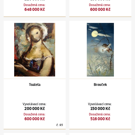
Dosažená cena
:
Dosažená cena
:
648 000 Kč
600 000 Kč
Jiří Trnka
(1912–1969)
Toaleta
Jiří Trnka
(1912–1969)
Brouček
Toaleta
Brouček
Vyvolávací cena
:
Vyvolávací cena
:
200 000 Kč
150 000 Kč
Dosažená cena
:
Dosažená cena
:
600 000 Kč
516 000 Kč
č.
95