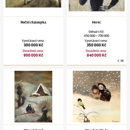
Noční chaloupka
Herec
Odhad
v
Kč
:
450 000
700 000
–
Vyvolávací cena
:
Vyvolávací cena
:
300 000 Kč
350 000 Kč
Dosažená cena
:
Dosažená cena
:
900 000 Kč
840 000 Kč
č.
56
Jiří Trnka
(1912–1969)
Návrat domů
Jiří Trnka
(1912–1969)
Vánoční nálada