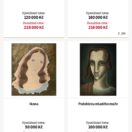
Vyvolávací cena
:
Vyvolávací cena
:
120 000 Kč
180 000 Kč
Dosažená cena
:
Dosažená cena
:
228 000 Kč
216 000 Kč
č.
134
Jiří Trnka
(1912–1969)
Ikona
Jiří Trnka
(1912–1969)
Podobizna mladého
Ikona
Podobizna mladého muže
Vyvolávací cena
:
Vyvolávací cena
:
50 000 Kč
100 000 Kč