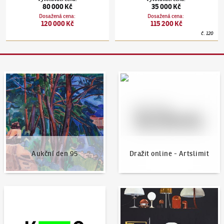
80 000 Kč
35 000 Kč
Dosažená cena
:
Dosažená cena
:
120 000 Kč
115 200 Kč
č.
120
Aukční den 95
Dražit online - Artslimit
Aukční den 95
Dražit online - Artslimit
KodlContemporary
Aktuality