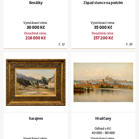
Benátky
Západ slunce na podzim
Vyvolávací cena
:
Vyvolávací cena
:
30 000 Kč
35 000 Kč
Dosažená cena
:
Dosažená cena
:
216 000 Kč
157 200 Kč
č.
12
č.
20
Karel Liebscher
(1851–1906)
Sarajevo
Karel Liebscher
(1851–1906)
Hradčany
Sarajevo
Hradčany
Odhad
v
Kč
:
40 000
80 000
–
Vyvolávací cena
:
Vyvolávací cena
: