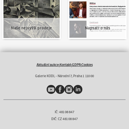
Naše nejvyšší prodeje
Napsali o nás
Aktuální aukce
Kontakt
GDPR
Cookies
|
|
|
Galerie KODL - Národní 7, Praha 1 110 00
YouTube
Facebook
Instagram
LinkedIn
IČ: 481 08 847
DIČ: CZ 481 08 847