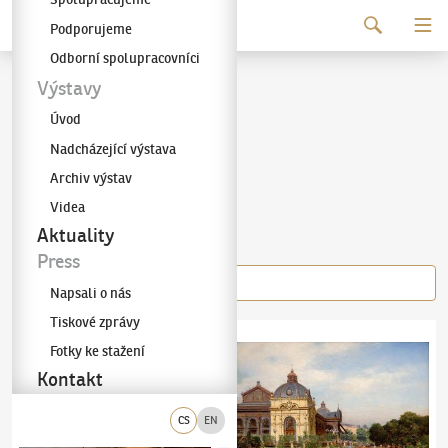
Pokračovat k obsahu
Podporujeme
Galerie KODL
Odborní spolupracovníci
Karel Liebscher
Výstavy
Úvod
(1851–1906)
Nadcházející výstava
Archiv výstav
Videa
Díla autora
Aktuality
Press
Napsali o nás
Tiskové zprávy
Karel Liebscher
(1851–1906)
Novotného lávka
Karel Liebscher
(1851–1906)
Na karlovars
Fotky ke stažení
Kontakt
CS
EN