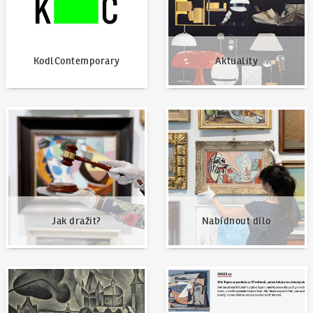
KodlContemporary
Aktuality
Jak dražit?
Nabídnout dílo
Jak dražit?
Nabídnout dílo
Naše nejvyšší prodeje
Napsali o nás