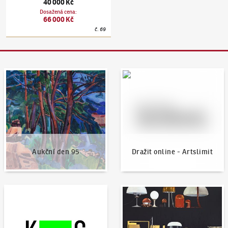
40 000 Kč
Dosažená cena
:
66 000 Kč
č.
69
Aukční den 95
Dražit online - Artslimit
Aukční den 95
Dražit online - Artslimit
KodlContemporary
Aktuality