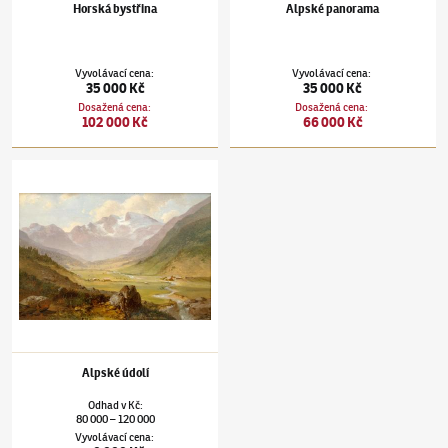
Horská bystřina
Alpské panorama
Vyvolávací cena
:
Vyvolávací cena
:
35 000 Kč
35 000 Kč
Dosažená cena
:
Dosažená cena
:
102 000 Kč
66 000 Kč
Albert August Zimmermann
(1808–1888)
Alpské údolí
Alpské údolí
Odhad
v
Kč
:
80 000
120 000
–
Vyvolávací cena
: