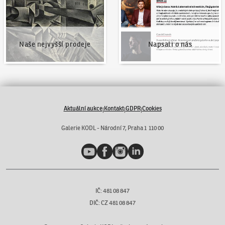
Naše nejvyšší prodeje
Napsali o nás
Aktuální aukce
Kontakt
GDPR
Cookies
|
|
|
Galerie KODL - Národní 7, Praha 1 110 00
YouTube
Facebook
Instagram
LinkedIn
IČ: 481 08 847
DIČ: CZ 481 08 847