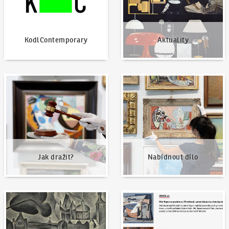
KodlContemporary
Aktuality
Jak dražit?
Nabídnout dílo
Jak dražit?
Nabídnout dílo
Naše nejvyšší prodeje
Napsali o nás