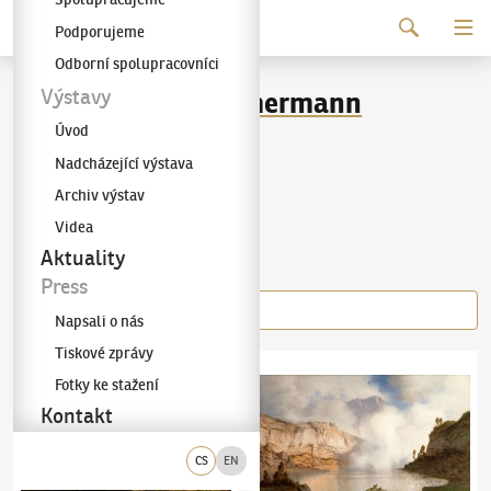
Pokračovat k obsahu
Podporujeme
Galerie KODL
Odborní spolupracovníci
Albert August Zimmermann
Výstavy
Úvod
(1808–1888)
Nadcházející výstava
Archiv výstav
Videa
Díla autora
Aktuality
Press
Napsali o nás
Tiskové zprávy
Albert August Zimmermann
(1808–1888)
Pohled na Grossglockner
Albert August Zimmermann
(1808–1888)
Ho
Fotky ke stažení
Kontakt
CS
EN