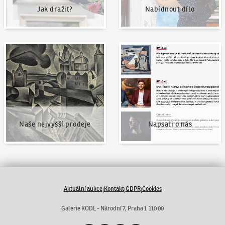
Jak dražit?
Nabídnout dílo
Naše nejvyšší prodeje
Napsali o nás
Naše nejvyšší prodeje
Napsali o nás
Aktuální aukce
Kontakt
GDPR
Cookies
|
|
|
Galerie KODL - Národní 7, Praha 1 110 00