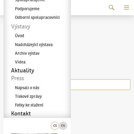
Pokračovat k obsahu
Podporujeme
Galerie KODL
Odborní spolupracovníci
Karolína Netolická
Výstavy
Úvod
(✱ 1993)
Nadcházející výstava
Archiv výstav
Videa
Díla autora
Aktuality
Press
Napsali o nás
Tiskové zprávy
Karolína Netolická
(✱ 1993)
Elipsy jara
Fotky ke stažení
Kontakt
CS
EN