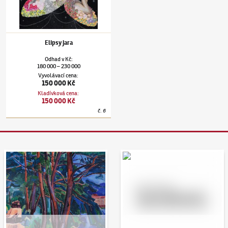
Elipsy jara
Odhad
v
Kč
:
180 000
230 000
–
Vyvolávací cena
:
150 000 Kč
Kladívková cena
:
150 000 Kč
č.
6
Aukční den 95
Dražit online - Artslimit