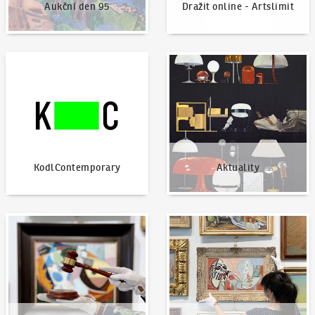
Aukční den 95
Dražit online - Artslimit
KodlContemporary
Aktuality
KodlContemporary
Aktuality
Jak dražit?
Nabídnout dílo