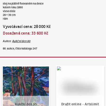
olej na plátně fixovaném na desce
kolem roku 1890
vlevo dole
28 × 39 cm
rám
Vyvolávací cena
:
28 000 Kč
Dosažená cena
:
33 600 Kč
Aukce
:
Aukční den 80
80. aukce, číslo katalogu 247
Aukční den 95
Dražit online - Artslimit
Aukční den 95
Dražit online - Artslimit