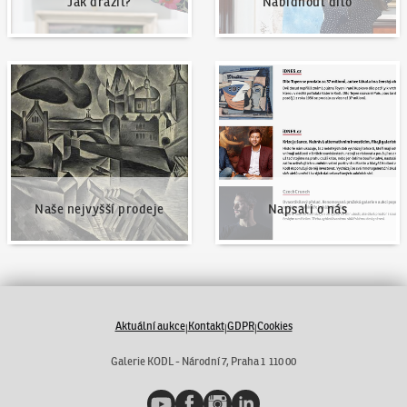
Jak dražit?
Nabídnout dílo
Naše nejvyšší prodeje
Napsali o nás
Naše nejvyšší prodeje
Napsali o nás
Aktuální aukce
Kontakt
GDPR
Cookies
|
|
|
Galerie KODL - Národní 7, Praha 1 110 00
YouTube
Facebook
Instagram
LinkedIn