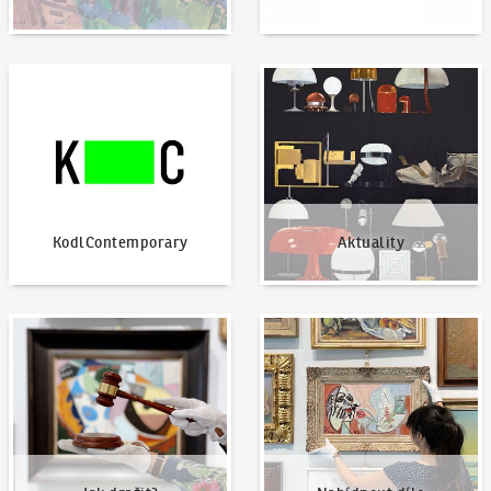
KodlContemporary
Aktuality
KodlContemporary
Aktuality
Jak dražit?
Nabídnout dílo