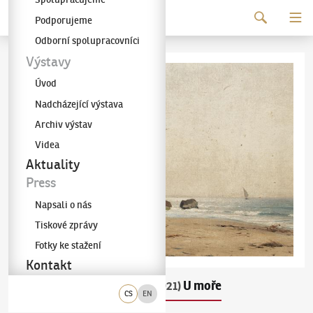
Pokračovat k obsahu
Podporujeme
Galerie KODL
Odborní spolupracovníci
Výstavy
Úvod
Nadcházející výstava
Archiv výstav
Videa
Aktuality
Press
Napsali o nás
Tiskové zprávy
Fotky ke stažení
Kontakt
Michael Haubtmann
U moře
(1843–1921)
CS
EN