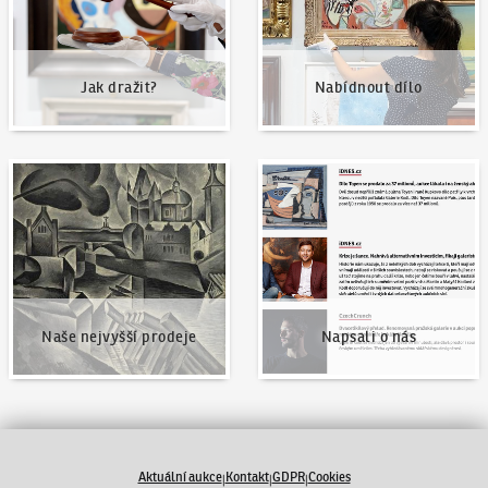
Jak dražit?
Nabídnout dílo
Naše nejvyšší prodeje
Napsali o nás
Naše nejvyšší prodeje
Napsali o nás
Aktuální aukce
Kontakt
GDPR
Cookies
|
|
|