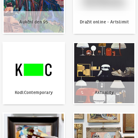
Aukční den 95
Dražit online - Artslimit
KodlContemporary
Aktuality
KodlContemporary
Aktuality
Jak dražit?
Nabídnout dílo