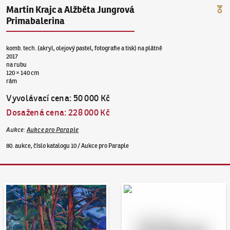
Martin Krajc a Alžběta Jungrová
Primabalerina
komb. tech. (akryl, olejový pastel, fotografie a tisk) na plátně
2017
na rubu
120 × 140 cm
rám
Vyvolávací cena
:
50 000 Kč
Dosažená cena
:
228 000 Kč
Aukce
:
Aukce pro Paraple
80. aukce, číslo katalogu 10 / Aukce pro Paraple
Aukční den 95
Dražit online - Artslimit