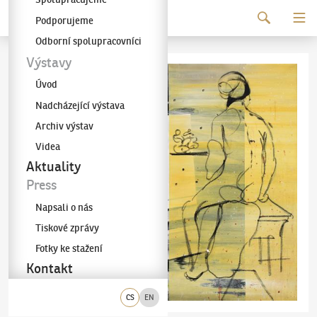
Pokračovat k obsahu
Podporujeme
Galerie KODL
Odborní spolupracovníci
Výstavy
Úvod
Nadcházející výstava
Archiv výstav
Videa
Aktuality
Press
Napsali o nás
Tiskové zprávy
Fotky ke stažení
Kontakt
CS
EN