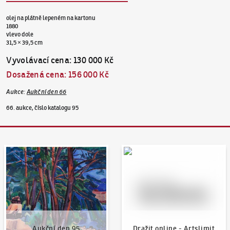
olej na plátně lepeném na kartonu
1880
vlevo dole
31,5 × 39,5 cm
Vyvolávací cena
:
130 000 Kč
Dosažená cena
:
156 000 Kč
Aukce
:
Aukční den 66
66. aukce, číslo katalogu 95
Aukční den 95
Dražit online - Artslimit
Aukční den 95
Dražit online - Artslimit