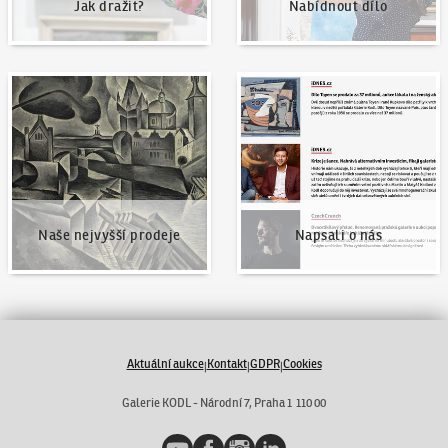
Jak dražit?
Nabídnout dílo
Naše nejvyšší prodeje
Napsali o nás
Naše nejvyšší prodeje
Napsali o nás
Aktuální aukce
Kontakt
GDPR
Cookies
|
|
|
Galerie KODL - Národní 7, Praha 1 110 00
YouTube
Facebook
Instagram
LinkedIn