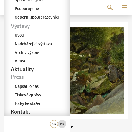
Pokračovat k obsahu
Podporujeme
Galerie KODL
Odborní spolupracovníci
Výstavy
Úvod
Nadcházející výstava
Archiv výstav
Videa
Aktuality
Press
Napsali o nás
Tiskové zprávy
Fotky ke stažení
Kontakt
CS
EN
Julius Mařák
Rokle
(1832–1899)