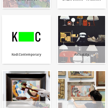
KodlContemporary
Aktuality
KodlContemporary
Aktuality
Jak dražit?
Nabídnout dílo