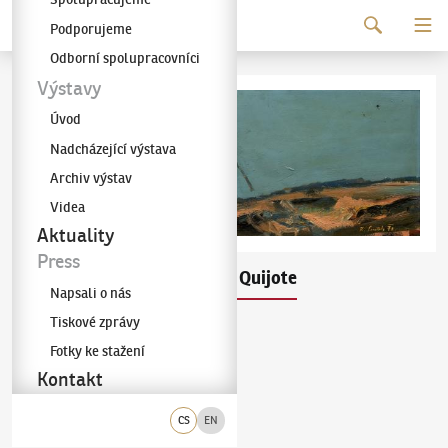
Pokračovat k obsahu
Podporujeme
Galerie KODL
Odborní spolupracovníci
Výstavy
Úvod
Nadcházející výstava
Archiv výstav
Videa
Aktuality
Press
Karel Souček
Don Quijote
(1915–1982)
Napsali o nás
Tiskové zprávy
olej na sololitu
1970
Fotky ke stažení
vpravo dole
Kontakt
42 × 111 cm
rám
CS
EN
Vyvolávací cena
:
80 000 Kč