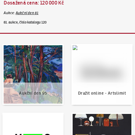
Dosažená cena
:
120 000 Kč
Aukce
:
Aukční den 81
81. aukce, číslo katalogu 120
Aukční den 95
Dražit online - Artslimit
Aukční den 95
Dražit online - Artslimit
KodlContemporary
Aktuality