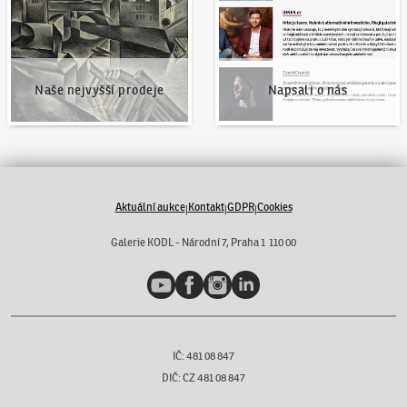
Naše nejvyšší prodeje
Napsali o nás
Aktuální aukce
Kontakt
GDPR
Cookies
|
|
|
Galerie KODL - Národní 7, Praha 1 110 00
YouTube
Facebook
Instagram
LinkedIn
IČ: 481 08 847
DIČ: CZ 481 08 847