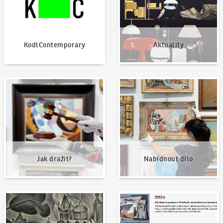
KodlContemporary
Aktuality
Jak dražit?
Nabídnout dílo
Jak dražit?
Nabídnout dílo
Naše nejvyšší prodeje
Napsali o nás