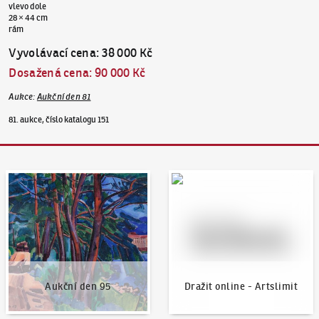
vlevo dole
28 × 44 cm
rám
Vyvolávací cena
:
38 000 Kč
Dosažená cena
:
90 000 Kč
Aukce
:
Aukční den 81
81. aukce, číslo katalogu 151
Aukční den 95
Dražit online - Artslimit
Aukční den 95
Dražit online - Artslimit