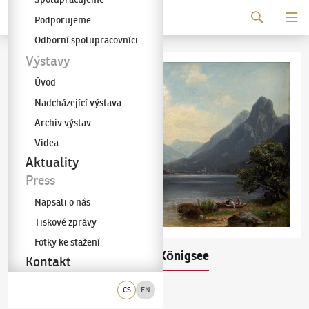
Pokračovat k obsahu
Podporujeme
Galerie KODL
Odborní spolupracovníci
Výstavy
Úvod
Nadcházející výstava
Archiv výstav
Videa
Aktuality
Press
Napsali o nás
Tiskové zprávy
Fotky ke stažení
Bertha von Grab
Königsee
(1840–1907)
Kontakt
CS
EN
28x44 cm
60.–70. léta 19. století