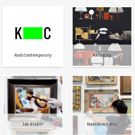
KodlContemporary
Aktuality
KodlContemporary
Aktuality
Jak dražit?
Nabídnout dílo
Jak dražit?
Nabídnout dílo