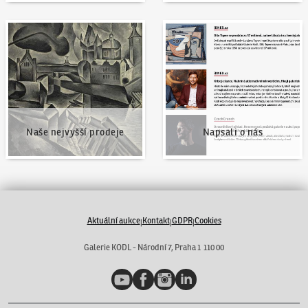
Naše nejvyšší prodeje
Napsali o nás
Naše nejvyšší prodeje
Napsali o nás
Aktuální aukce
Kontakt
GDPR
Cookies
|
|
|
Galerie KODL - Národní 7, Praha 1 110 00
YouTube
Facebook
Instagram
LinkedIn