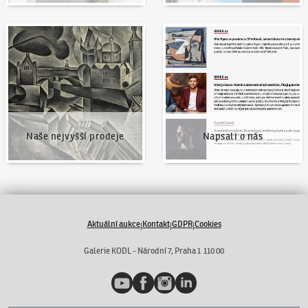
Naše nejvyšší prodeje
Napsali o nás
Naše nejvyšší prodeje
Napsali o nás
Aktuální aukce
Kontakt
GDPR
Cookies
|
|
|
Galerie KODL - Národní 7, Praha 1 110 00
YouTube
Facebook
Instagram
LinkedIn