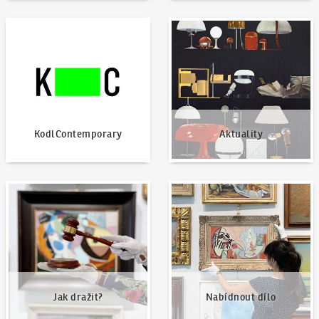
KodlContemporary
Aktuality
KodlContemporary
Aktuality
Jak dražit?
Nabídnout dílo
Jak dražit?
Nabídnout dílo