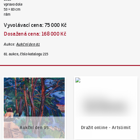
vpravo dole
53 × 83 cm
rám
Vyvolávací cena
:
75 000 Kč
Dosažená cena
:
168 000 Kč
Aukce
:
Aukční den 81
81. aukce, číslo katalogu 215
Aukční den 95
Dražit online - Artslimit
Aukční den 95
Dražit online - Artslimit