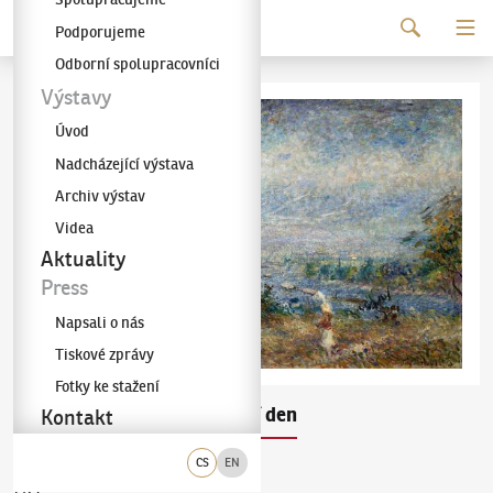
Pokračovat k obsahu
Podporujeme
Galerie KODL
Odborní spolupracovníci
Výstavy
Úvod
Nadcházející výstava
Archiv výstav
Videa
Aktuality
Press
Napsali o nás
Tiskové zprávy
Fotky ke stažení
Willi Nowak
Letní den
(1886–1977)
Kontakt
CS
EN
olej na plátně
1923