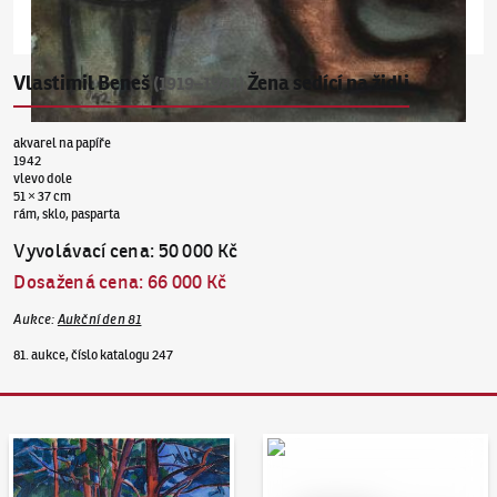
Vlastimil Beneš
Žena sedící na židli
(1919–1981)
akvarel na papíře
1942
vlevo dole
51 × 37 cm
rám, sklo, pasparta
Vyvolávací cena
:
50 000 Kč
Dosažená cena
:
66 000 Kč
Aukce
:
Aukční den 81
81. aukce, číslo katalogu 247
Aukční den 95
Dražit online - Artslimit