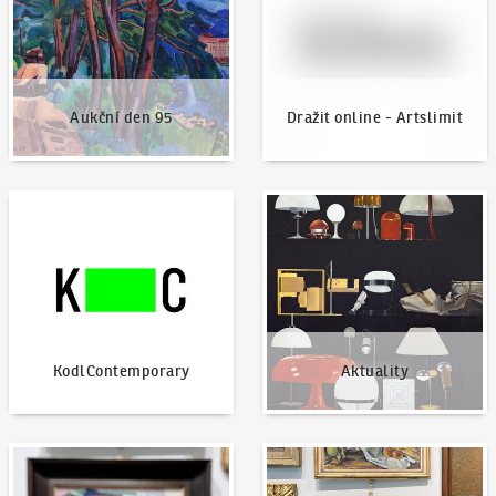
Aukční den 95
Dražit online - Artslimit
KodlContemporary
Aktuality
KodlContemporary
Aktuality
Jak dražit?
Nabídnout dílo