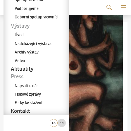
Pokračovat k obsahu
Podporujeme
Galerie KODL
Odborní spolupracovníci
Výstavy
Úvod
Nadcházející výstava
Archiv výstav
Videa
Aktuality
Press
Napsali o nás
Tiskové zprávy
Fotky ke stažení
Kontakt
CS
EN