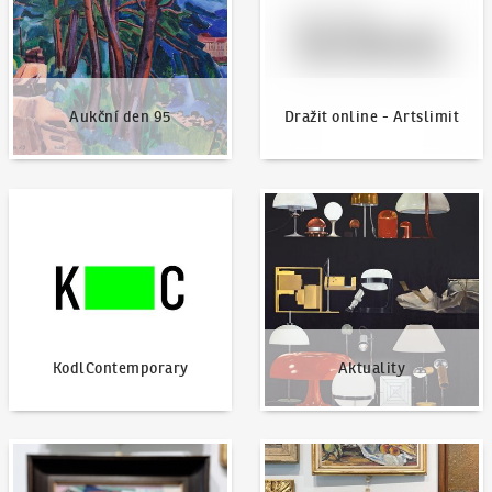
Aukční den 95
Dražit online - Artslimit
KodlContemporary
Aktuality
KodlContemporary
Aktuality
Jak dražit?
Nabídnout dílo