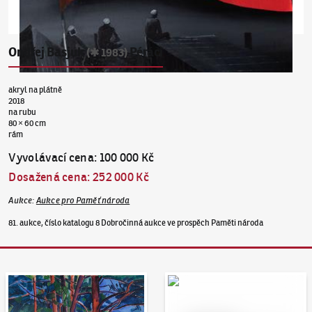
Ondřej Basjuk
Péráci
(✱ 1983)
akryl na plátně
2018
na rubu
80 × 60 cm
rám
Vyvolávací cena
:
100 000 Kč
Dosažená cena
:
252 000 Kč
Aukce
:
Aukce pro Paměť národa
81. aukce, číslo katalogu 8 Dobročinná aukce ve prospěch Paměti národa
Aukční den 95
Dražit online - Artslimit