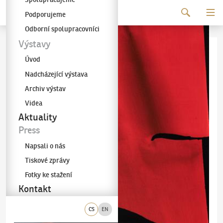
Pokračovat k obsahu
Podporujeme
Galerie KODL
Odborní spolupracovníci
Výstavy
Úvod
Nadcházející výstava
Archiv výstav
Videa
Aktuality
Press
Napsali o nás
Tiskové zprávy
Fotky ke stažení
Kontakt
CS
EN