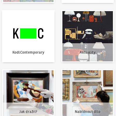
KodlContemporary
Aktuality
KodlContemporary
Aktuality
Jak dražit?
Nabídnout dílo
Jak dražit?
Nabídnout dílo