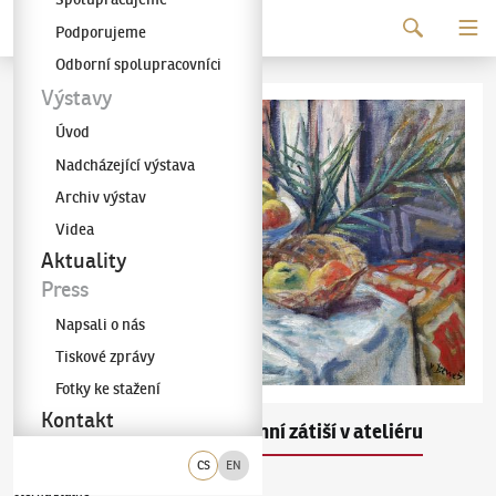
Pokračovat k obsahu
Podporujeme
Galerie KODL
Odborní spolupracovníci
Výstavy
Úvod
Nadcházející výstava
Archiv výstav
Videa
Aktuality
Press
Napsali o nás
Tiskové zprávy
Fotky ke stažení
Kontakt
Vincenc Beneš
Zimní zátiší v ateliéru
(1883–1979)
CS
EN
olej na plátně