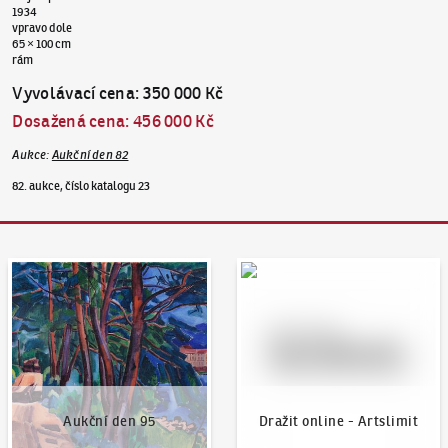
1934
vpravo dole
65 × 100 cm
rám
Vyvolávací cena
:
350 000 Kč
Dosažená cena
:
456 000 Kč
Aukce
:
Aukční den 82
82. aukce, číslo katalogu 23
Aukční den 95
Dražit online - Artslimit
Aukční den 95
Dražit online - Artslimit