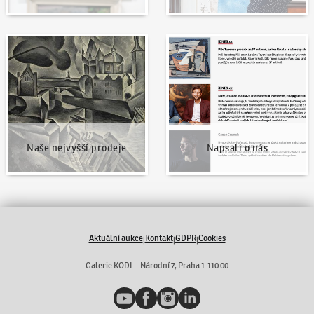
Naše nejvyšší prodeje
Napsali o nás
Naše nejvyšší prodeje
Napsali o nás
Aktuální aukce
Kontakt
GDPR
Cookies
|
|
|
Galerie KODL - Národní 7, Praha 1 110 00
YouTube
Facebook
Instagram
LinkedIn