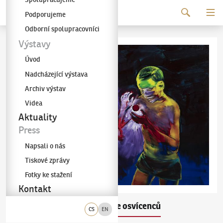
Pokračovat k obsahu
Podporujeme
Galerie KODL
Odborní spolupracovníci
Výstavy
Úvod
Nadcházející výstava
Archiv výstav
Videa
Aktuality
Press
Napsali o nás
Tiskové zprávy
Fotky ke stažení
Kontakt
Lubomír Typlt
Seance osvícenců
(✱ 1975)
CS
EN