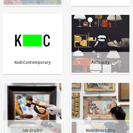
KodlContemporary
Aktuality
KodlContemporary
Aktuality
Jak dražit?
Nabídnout dílo
Jak dražit?
Nabídnout dílo