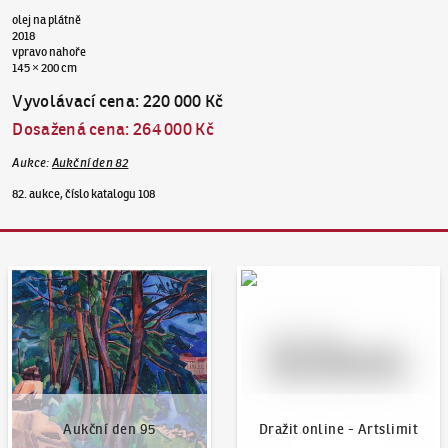
olej na plátně
2018
vpravo nahoře
145 × 200 cm
Vyvolávací cena
:
220 000 Kč
Dosažená cena
:
264 000 Kč
Aukce
:
Aukční den 82
82. aukce, číslo katalogu 108
Aukční den 95
Dražit online - Artslimit
Aukční den 95
Dražit online - Artslimit