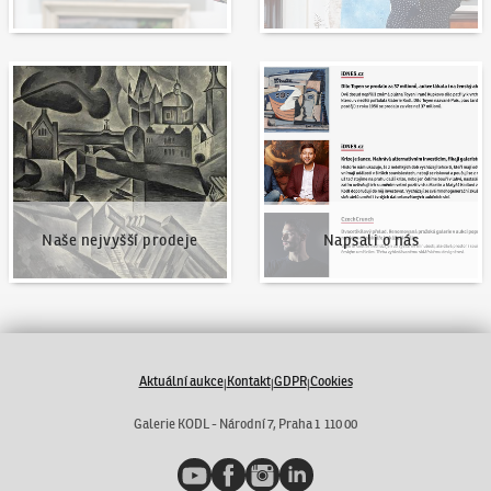
Naše nejvyšší prodeje
Napsali o nás
Naše nejvyšší prodeje
Napsali o nás
Aktuální aukce
Kontakt
GDPR
Cookies
|
|
|
Galerie KODL - Národní 7, Praha 1 110 00
YouTube
Facebook
Instagram
LinkedIn