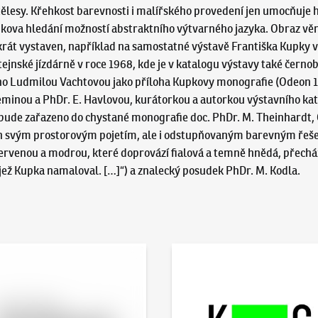
ělesy. Křehkost barevnosti i malířského provedení jen umocňuje h
pkova hledání možností abstraktního výtvarného jazyka. Obraz vě
ikrát vystaven, například na samostatné výstavě Františka Kupky 
ejnské jízdárně v roce 1968, kde je v katalogu výstavy také černo
o Ludmilou Vachtovou jako příloha Kupkovy monografie (Odeon 196
 Zeminou a PhDr. E. Havlovou, kurátorkou a autorkou výstavního ka
 bude zařazeno do chystané monografie doc. PhDr. M. Theinhardt, C
nejen svým prostorovým pojetím, ale i odstupňovaným barevným ře
ervenou a modrou, které doprovází fialová a temně hnědá, přecháze
jež Kupka namaloval. […]“) a znalecký posudek PhDr. M. Kodla.
 online - Artslimit
KodlContemporary