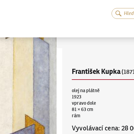
František Kupka
(187
olej na plátně
1923
vpravo dole
81 × 63 cm
rám
Vyvolávací cena
:
28 0