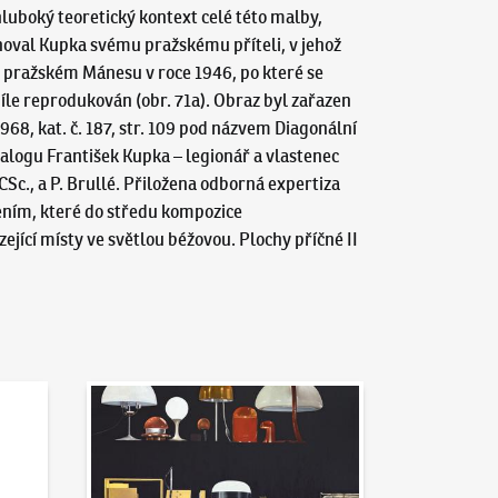
luboký teoretický kontext celé této malby,
noval Kupka svému pražskému příteli, v jehož
v pražském Mánesu v roce 1946, po které se
bíle reprodukován (obr. 71a). Obraz byl zařazen
8, kat. č. 187, str. 109 pod názvem Diagonální
talogu František Kupka – legionář a vlastenec
Sc., a P. Brullé. Přiložena odborná expertiza
šením, které do středu kompozice
jící místy ve světlou béžovou. Plochy příčné II
Aktuality