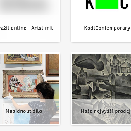
ažit online - Artslimit
KodlContemporary
nout dílo
Naše nejvyšší prodeje
Nabídnout dílo
Naše nejvyšší prodej