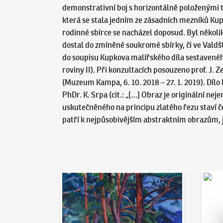
demonstrativní boj s horizontálně položenými t
která se stala jedním ze zásadních mezníků Ku
rodinné sbírce se nacházel doposud. Byl někol
dostal do zmíněné soukromé sbírky, či ve Valdšt
do soupisu Kupkova malířského díla sestavenéh
roviny II). Při konzultacích posouzeno prof. J.
(Muzeum Kampa, 6. 10. 2018 – 27. 1. 2019). Dílo
PhDr. K. Srpa (cit.: „[…] Obraz je originální 
uskutečněného na principu zlatého řezu staví č
patří k nejpůsobivějším abstraktním obrazům, 
Aukční den 95
Dražit