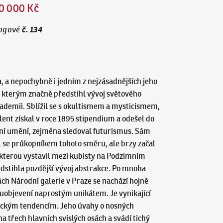
0 000 Kč
č.
134
ogové
, a nepochybně i jedním z nejzásadnějších jeho
a kterým značně předstihl vývoj světového
kademii. Sblížil se s okultismem a mysticismem,
ent získal v roce 1895 stipendium a odešel do
erní umění, zejména sledoval futurismus. Sám
tal se průkopníkem tohoto směru, ale brzy začal
kterou vystavil mezi kubisty na Podzimním
dstihla pozdější vývoj abstrakce. Po mnoha
ch Národní galerie v Praze se nachází hojně
vuobjevení naprostým unikátem. Je vynikající
tickým tendencím. Jeho úvahy o nosných
a třech hlavních svislých osách a svádí tichý