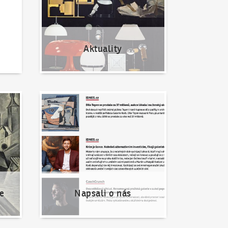
Aktuality
Napsali o nás
e
Napsali o nás