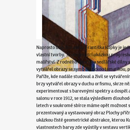
Naprosto unikátní obraz Františka Kupky je jed
vlastní tvorby. Je ohromující ukázkou progresí
malířství. Z rodného Opočna a sedlářské dílny 
vytvářel obrazy se symbolistickou tematikou, p
Paříže, kde nadále studoval a živil se vytváře
brzy vytvářel obrazy v duchu orfismu, skrze něž
experimentovat s barevnými spektry a dospěl 
salonu v roce 1912, se stala výsledkem dlouho
letech v soukromé sbírce máme opět možnost spa
prezentovaný a vystavovaný obraz Plochy příčné
ukázkou čisté geometrické abstrakce, kterou K
vlastnostech barvy zde vyústily v sestavu verti