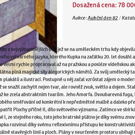
Dosažená cena
:
78 00
Aukce
:
Aukční den 82
/
Katal
ním z nejvýznamnějších děl, jež se na uměleckém trhu kdy objevila
vního výtvarného jazyka, kterého Kupka na začátku 20. let dosáhl 
se velmi rychle propracoval až na pražskou a posléze vídeňskou a
látna plná magické síly alegorických námětů. Za svůj umělecký tal
ním plakátů a ilustrací. Postupně u něj začal vzrůstat zájem o mod
 se snažil zachytit nejen tvar, ale rovněž zvuk, světlo a dojem. S
až ke zcela abstraktním tvarům. Jeho Amorfa. Dvoubarevná fuga, 
dobého směřování od konkrétní k nepředmětné malbě a daleko pře
třit Plochy příčné II, dílo světového významu. Zatímco ve sbírká
 I, ze stejného roku, toto jeho bratrské plátno je díky svému zno
upka rozvinul díky svému reflexivnímu přístupu ke konstruktivis
kálně stavěných linií a ploch. Plány v neurčeném prostoru ubíhají n