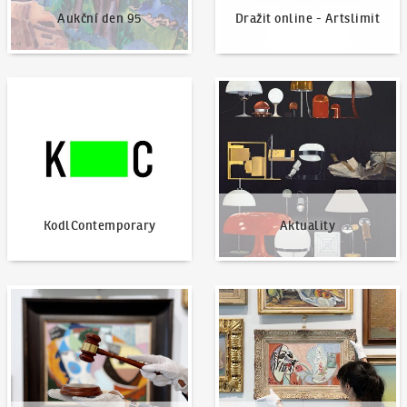
Aukční den 95
Dražit online - Artslimit
KodlContemporary
Aktuality
KodlContemporary
Aktuality
Jak dražit?
Nabídnout dílo