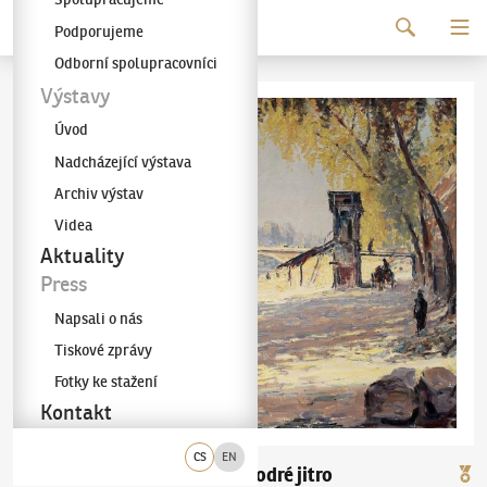
Pokračovat k obsahu
Podporujeme
Galerie KODL
Odborní spolupracovníci
Výstavy
Úvod
Nadcházející výstava
Archiv výstav
Videa
Aktuality
Press
Napsali o nás
Tiskové zprávy
Fotky ke stažení
Kontakt
CS
EN
František Líbal
Modré jitro
(1896–1974)