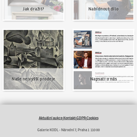
Jak dražit?
Nabídnout dílo
Naše nejvyšší prodeje
Napsali o nás
Naše nejvyšší prodeje
Napsali o nás
Aktuální aukce
Kontakt
GDPR
Cookies
|
|
|
Galerie KODL - Národní 7, Praha 1 110 00