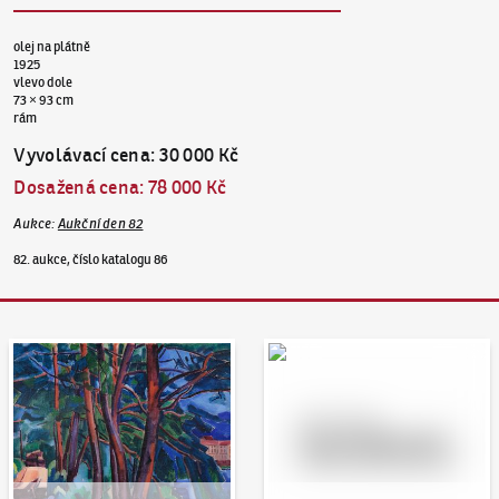
olej na plátně
1925
vlevo dole
73 × 93 cm
rám
Vyvolávací cena
:
30 000 Kč
Dosažená cena
:
78 000 Kč
Aukce
:
Aukční den 82
82. aukce, číslo katalogu 86
Aukční den 95
Dražit online - Artslimit