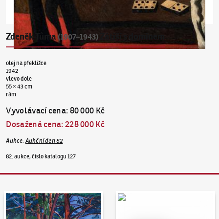
Zdeněk Tůma
Zátiší s dominem
(1907–1943)
olej na překližce
1942
vlevo dole
55 × 43 cm
rám
Vyvolávací cena
:
80 000 Kč
Dosažená cena
:
228 000 Kč
Aukce
:
Aukční den 82
82. aukce, číslo katalogu 127
Aukční den 95
Dražit online - Artslimit