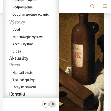
Pokračovat k obsahu
Podporujeme
Galerie KODL
Odborní spolupracovníci
Výstavy
Úvod
Nadcházející výstava
Archiv výstav
Videa
Aktuality
Press
Napsali o nás
Tiskové zprávy
Fotky ke stažení
Kontakt
CS
EN