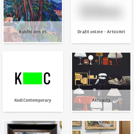
Aukční den 95
Dražit online - Artslimit
KodlContemporary
Aktuality
KodlContemporary
Aktuality
Jak dražit?
Nabídnout dílo