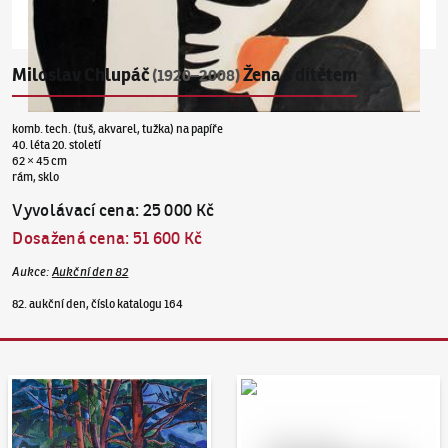
Miloslav Chlupáč
Žena s dítětem
(1920–2008)
komb. tech. (tuš, akvarel, tužka) na papíře
40. léta 20. století
62 × 45 cm
rám, sklo
Vyvolávací cena
:
25 000 Kč
Dosažená cena
:
51 600 Kč
Aukce
:
Aukční den 82
82. aukční den, číslo katalogu 164
Aukční den 95
Dražit online - Artslimit