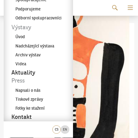
Pokračovat k obsahu
Podporujeme
Galerie KODL
Odborní spolupracovníci
Výstavy
Úvod
Nadcházející výstava
Archiv výstav
Videa
Aktuality
Press
Napsali o nás
Tiskové zprávy
Fotky ke stažení
Kontakt
CS
EN