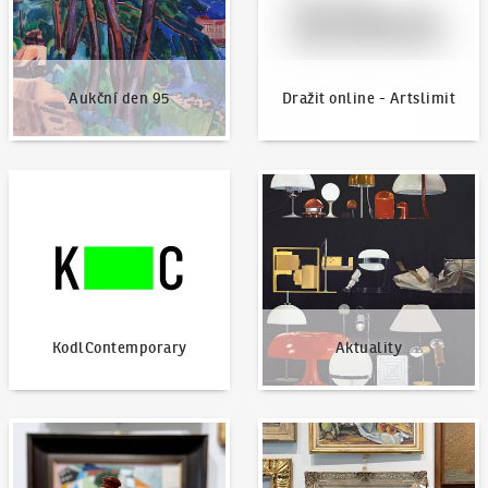
Aukční den 95
Dražit online - Artslimit
KodlContemporary
Aktuality
KodlContemporary
Aktuality
Jak dražit?
Nabídnout dílo