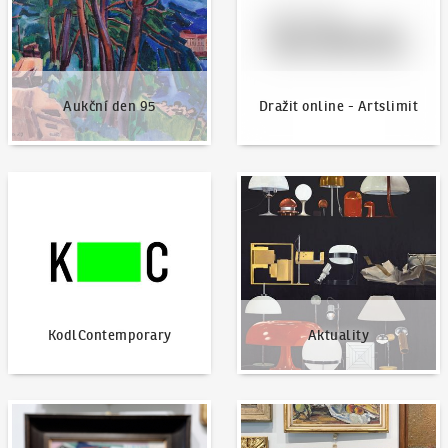
Aukční den 95
Dražit online - Artslimit
KodlContemporary
Aktuality
KodlContemporary
Aktuality
Jak dražit?
Nabídnout dílo