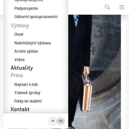
Pokračovat k obsahu
Podporujeme
Galerie KODL
Odborní spolupracovníci
Výstavy
Úvod
Nadcházející výstava
Archiv výstav
Videa
Aktuality
Press
Napsali o nás
Tiskové zprávy
Fotky ke stažení
Kontakt
CS
EN