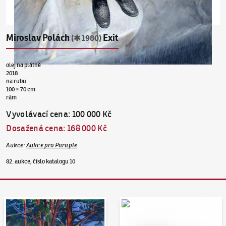
Miroslav Polách
Exit
(✱ 1980)
olej na plátně
2018
na rubu
100 × 70 cm
rám
Vyvolávací cena
:
100 000 Kč
Dosažená cena
:
168 000 Kč
Aukce
:
Aukce pro Paraple
82. aukce, číslo katalogu 10
Aukční den 95
Dražit online - Artslimit