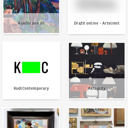
Aukční den 95
Dražit online - Artslimit
KodlContemporary
Aktuality
KodlContemporary
Aktuality
Jak dražit?
Nabídnout dílo