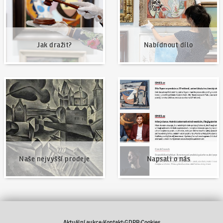
Jak dražit?
Nabídnout dílo
Naše nejvyšší prodeje
Napsali o nás
Naše nejvyšší prodeje
Napsali o nás
Aktuální aukce
Kontakt
GDPR
Cookies