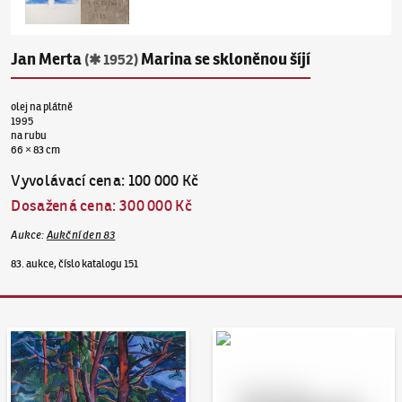
Jan Merta
Marina se skloněnou šíjí
(✱ 1952)
olej na plátně
1995
na rubu
66 × 83 cm
Vyvolávací cena
:
100 000 Kč
Dosažená cena
:
300 000 Kč
Aukce
:
Aukční den 83
83. aukce, číslo katalogu 151
Aukční den 95
Dražit online - Artslimit