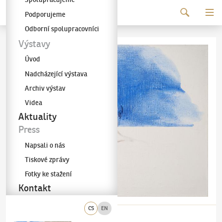
Pokračovat k obsahu
Podporujeme
Galerie KODL
Odborní spolupracovníci
Výstavy
Úvod
Nadcházející výstava
Archiv výstav
Videa
Aktuality
Press
Napsali o nás
Tiskové zprávy
Fotky ke stažení
Kontakt
CS
EN