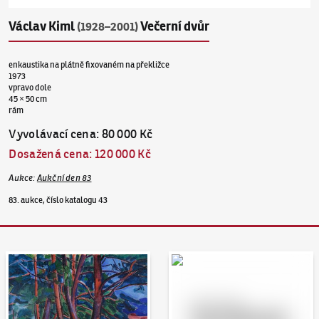
Václav Kiml
Večerní dvůr
(1928–2001)
enkaustika na plátně fixovaném na překližce
1973
vpravo dole
45 × 50 cm
rám
Vyvolávací cena
:
80 000 Kč
Dosažená cena
:
120 000 Kč
Aukce
:
Aukční den 83
83. aukce, číslo katalogu 43
Aukční den 95
Dražit online - Artslimit