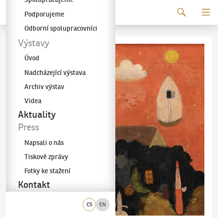
Pokračovat k obsahu
Podporujeme
Galerie KODL
Odborní spolupracovníci
Výstavy
Úvod
Nadcházející výstava
Archiv výstav
Videa
Aktuality
Press
Napsali o nás
Tiskové zprávy
Fotky ke stažení
Kontakt
CS
EN