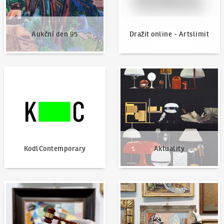
Aukční den 95
Dražit online - Artslimit
KodlContemporary
Aktuality
KodlContemporary
Aktuality
Jak dražit?
Nabídnout dílo