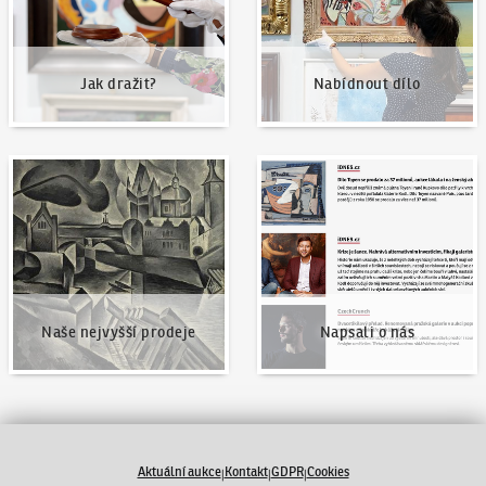
Jak dražit?
Nabídnout dílo
Naše nejvyšší prodeje
Napsali o nás
Naše nejvyšší prodeje
Napsali o nás
Aktuální aukce
Kontakt
GDPR
Cookies
|
|
|