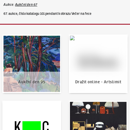
Aukce
:
Aukční den 67
67. aukce, číslo katalogu 101 pendant k obrazu Večer na řece
Aukční den 95
Dražit online - Artslimit
Aukční den 95
Dražit online - Artslimit
KodlContemporary
Aktuality