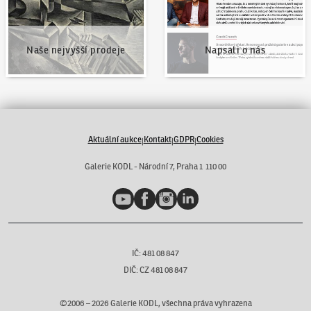
Naše nejvyšší prodeje
Napsali o nás
Aktuální aukce
Kontakt
GDPR
Cookies
|
|
|
Galerie KODL - Národní 7, Praha 1 110 00
YouTube
Facebook
Instagram
LinkedIn
IČ: 481 08 847
DIČ: CZ 481 08 847
©2006 –
2026
Galerie KODL, všechna práva vyhrazena