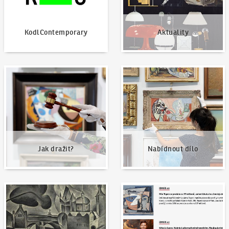
KodlContemporary
Aktuality
Jak dražit?
Nabídnout dílo
Jak dražit?
Nabídnout dílo
Naše nejvyšší prodeje
Napsali o nás