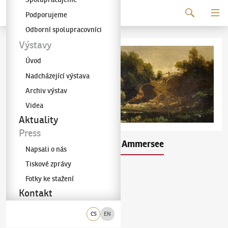
Pokračovat k obsahu
Podporujeme
Galerie KODL
Odborní spolupracovníci
Výstavy
Úvod
Nadcházející výstava
Archiv výstav
Videa
Aktuality
Press
Hugo Ullik
Jezero Ammersee
(1838–1881)
Napsali o nás
Tiskové zprávy
olej na lepence
Fotky ke stažení
vpravo dole
10 × 25 cm
Kontakt
Vyvolávací cena
:
280 000 Kč
CS
EN
Dosažená cena
:
480 000 Kč