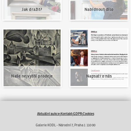
Jak dražit?
Nabídnout dílo
Naše nejvyšší prodeje
Napsali o nás
Naše nejvyšší prodeje
Napsali o nás
Aktuální aukce
Kontakt
GDPR
Cookies
|
|
|
Galerie KODL - Národní 7, Praha 1 110 00