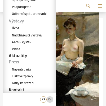
Pokračovat k obsahu
Podporujeme
Galerie KODL
Odborní spolupracovníci
Výstavy
Úvod
Nadcházející výstava
Archiv výstav
Videa
Aktuality
Press
Napsali o nás
Tiskové zprávy
Fotky ke stažení
Kontakt
CS
EN