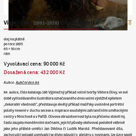
Viktor Oliva
Krásná modelka
(1861–1928)
olej na plátně
po roce 1895
65 × 50 cm
rám
Vyvolávací cena
:
90 000 Kč
Dosažená cena
:
432 000 Kč
Aukce
:
Aukční den 84
84. aukce, číslo katalogu 186 Výjimečný příklad volné tvorby Viktora Olivy, ve své
době vyhledávaného ilustrátora označovaného dnes velmi výstižně epitetem
„dekoratér všednosti“, představuje skvělý příklad malířsky uvolněné portrétní
polohy nesené v duchu secese a inspirace soudobými zahraničními uměleckými
centry v Mnichově a v Paříži. Olivova obrazotvornost byla na přelomu století mj.
často zaujata mondénními slečnami, jejichž půvaby obdivoval podobně vášnivě
jako jeho přátelé-umělci Jan Dědina či Luděk Marold. Představované dílo,
zachycující poloakt usmívající se dívky pózující v ateliéru s novinami, lze úzce spojit