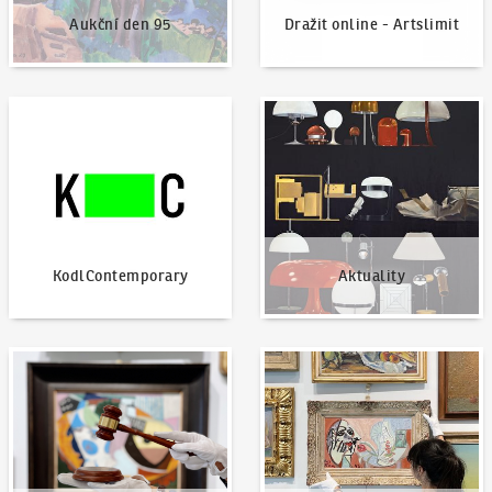
Aukční den 95
Dražit online - Artslimit
KodlContemporary
Aktuality
KodlContemporary
Aktuality
Jak dražit?
Nabídnout dílo