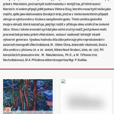
právě s Maroldem, jenž zachytil tutéž modelku v tentýž čas, při témž sezení.
Marold k ní ovšem připojil ještě postavu Viktora Olivy, kterého nezachytil toliko jako
malíře, spíše jako obdivovatele ženských krás, jimž se v tomto konkrétním případě
věnuje ve výmluvném a hluboce zamyšleném gestu. Tímto vznikla ojedinělá
dvojice obrazů, která naznačuje, jaký byl rozdíl v přístupu obou umělců ke zvolené
látce. Oliva z tohoto srovnání vychází jako velmi zručný malíř, jenž právem mohl
pracovat bok po boku právě s Maroldem, vedoucí osobností tehdejší mladé
výtvarné generace. Vysokou hodnotu díla dále potvrzuje jeho reprodukování v
autorově monografii (Nechvátalová, M.: Viktor Oliva, dekoratér všednosti, život a
dílo umělce z přelomu 19. a 20. století, Město Nové Strašecí, 2016, str. 121). Při
konzultacích posouzeno doc. M. Rakušanovou, Ph.D., a M. Fiřtovou (roz.
Nechvátalovou), M.A. Přiložena odborná expertiza Mgr. P. Kubíka.
Aukční den 95
Dražit online - Artslimit