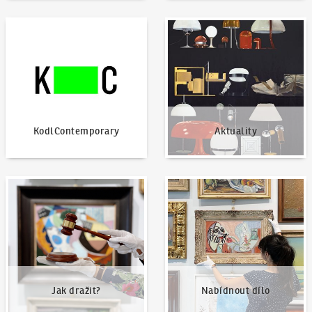
KodlContemporary
Aktuality
KodlContemporary
Aktuality
Jak dražit?
Nabídnout dílo
Jak dražit?
Nabídnout dílo