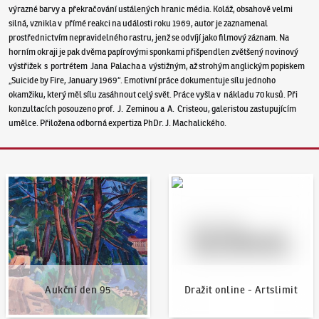
výrazné barvy a překračování ustálených hranic média. Koláž, obsahově velmi
silná, vznikla v přímé reakci na události roku 1969, autor je zaznamenal
prostřednictvím nepravidelného rastru, jenž se odvíjí jako filmový záznam. Na
horním okraji je pak dvěma papírovými sponkami přišpendlen zvětšený novinový
výstřižek s portrétem Jana Palacha a výstižným, až strohým anglickým popiskem
„Suicide by Fire, January 1969“. Emotivní práce dokumentuje sílu jednoho
okamžiku, který měl sílu zasáhnout celý svět. Práce vyšla v nákladu 70 kusů. Při
konzultacích posouzeno prof. J. Zeminou a A. Cristeou, galeristou zastupujícím
umělce. Přiložena odborná expertiza PhDr. J. Machalického.
Aukční den 95
Dražit online - Artslimit
Aukční den 95
Dražit online - Artslimit