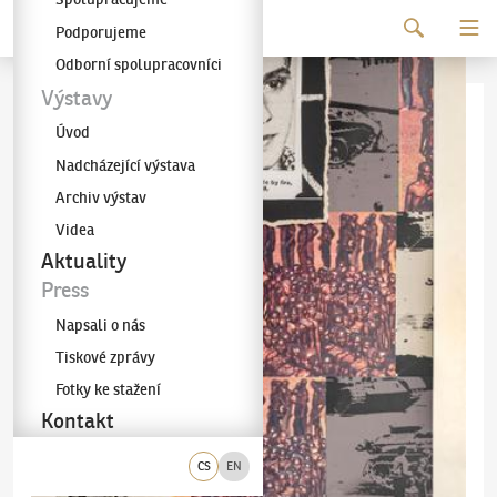
Pokračovat k obsahu
Podporujeme
Galerie KODL
Odborní spolupracovníci
Výstavy
Úvod
Nadcházející výstava
Archiv výstav
Videa
Aktuality
Press
Napsali o nás
Tiskové zprávy
Fotky ke stažení
Kontakt
CS
EN