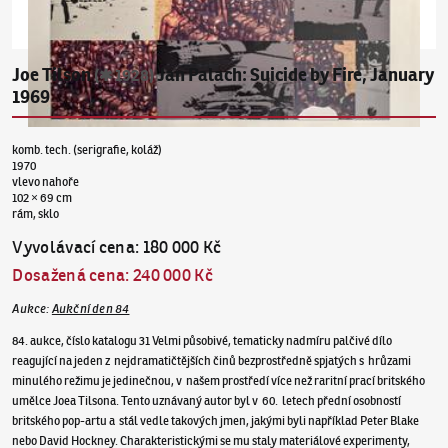
Joe Tilson
Jan Palach: Suicide by Fire, January
(✱ 1928)
1969
komb. tech. (serigrafie, koláž)
1970
vlevo nahoře
102 × 69 cm
rám, sklo
Vyvolávací cena
:
180 000 Kč
Dosažená cena
:
240 000 Kč
Aukce
:
Aukční den 84
84. aukce, číslo katalogu 31 Velmi působivé, tematicky nadmíru palčivé dílo
reagující na jeden z nejdramatičtějších činů bezprostředně spjatých s hrůzami
minulého režimu je jedinečnou, v našem prostředí více než raritní prací britského
umělce Joea Tilsona. Tento uznávaný autor byl v 60. letech přední osobností
britského pop-artu a stál vedle takových jmen, jakými byli například Peter Blake
nebo David Hockney. Charakteristickými se mu staly materiálové experimenty,