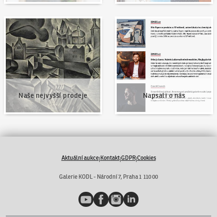
Naše nejvyšší prodeje
Napsali o nás
Naše nejvyšší prodeje
Napsali o nás
Aktuální aukce
Kontakt
GDPR
Cookies
|
|
|
Galerie KODL - Národní 7, Praha 1 110 00
YouTube
Facebook
Instagram
LinkedIn