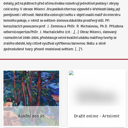
detaily, jež na plátnech před očima diváka rozsvěcují jednotlivé postavy i obrysy
celé scény. V obraze Milenci Jíra podává niternou výpověď o křehkosti lásky, její
pomíjivosti i věčnosti. Nahá těla vzdorující světu v objetí vsadil malíř do interiéru
temného pokoje, v němž se světlem domova stává bíle prostřený stůl. Při
konzultacích posouzeno prof. J. Zeminou a PhDr. R. Michalovou, Ph.D. Přiložena
odborná expertiza PhDr. J. Machalického (cit.: „[…] Obraz Milenci, datovaný
rozmezím let 1980–2004, představuje velmi kvalitní ukázku malířovy tvorby ze
zralého období, kdy citlivě využíval vytříbenou barevnou škálu a silně
zjednodušené tvary přesně modeloval světlem. […]“).
Aukční den 95
Dražit online - Artslimit
Aukční den 95
Dražit online - Artslimit