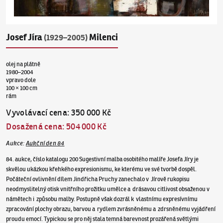
Josef Jíra
Milenci
(1929–2005)
olej na plátně
1980–2004
vpravo dole
100 × 100 cm
rám
Vyvolávací cena
:
350 000 Kč
Dosažená cena
:
504 000 Kč
Aukce
:
Aukční den 84
84. aukce, číslo katalogu 200 Sugestivní malba osobitého malíře Josefa Jíry je
skvělou ukázkou křehkého expresionismu, ke kterému ve své tvorbě dospěl.
Počáteční ovlivnění dílem Jindřicha Pruchy zanechalo v Jírově rukopisu
neodmyslitelný otisk vnitřního prožitku umělce a drásavou citlivost obsaženou v
námětech i způsobu malby. Postupně však dozrál k vlastnímu expresívnímu
zpracování plochy obrazu, barvou a rydlem zvrásněnému a zdrsněnému vyjádření
proudu emocí. Typickou se pro něj stala temná barevnost prozářená světlými