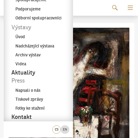
Pokračovat k obsahu
Podporujeme
Galerie KODL
Odborní spolupracovníci
Výstavy
Úvod
Nadcházející výstava
Archiv výstav
Videa
Aktuality
Press
Napsali o nás
Tiskové zprávy
Fotky ke stažení
Kontakt
CS
EN