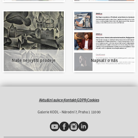
Naše nejvyšší prodeje
Napsali o nás
Naše nejvyšší prodeje
Napsali o nás
Aktuální aukce
Kontakt
GDPR
Cookies
|
|
|
Galerie KODL - Národní 7, Praha 1 110 00
YouTube
Facebook
Instagram
LinkedIn