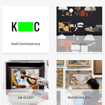
KodlContemporary
Aktuality
KodlContemporary
Aktuality
Jak dražit?
Nabídnout dílo
Jak dražit?
Nabídnout dílo