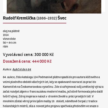
Rudolf Kremlička
Švec
(1886–1932)
olej na plátně
1914
vlevo dole
50 × 44 cm
rám
Vyvolávací cena
:
300 000 Kč
Dosažená cena
:
444 000 Kč
Aukce
:
Aukční den 84
84. aukce, číslo katalogu 124 Podmanivé plátno spadá do pro autora klíčového a
velmi plodného období válečných let, kdy se opakovaně navracel za prací do
Kameniček na Českomoravskou vysočinu. Zde si ozřejmoval svůj umělecký výraz a
začal rozvíjet zájem o francouzskou moderní malbu, jež silně formovala jeho další
tvůrčí vývoj. Zdroj inspirace nalezl v drsném životě a práci prostých lidí. V
mnohém zůstal věrný principům malby 19. století, námětově čerpal z tradice
holandských mistrů, síla a novost jeho projevu spočívala především ve snaze o