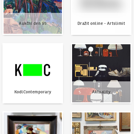
Aukční den 95
Dražit online - Artslimit
KodlContemporary
Aktuality
KodlContemporary
Aktuality
Jak dražit?
Nabídnout dílo