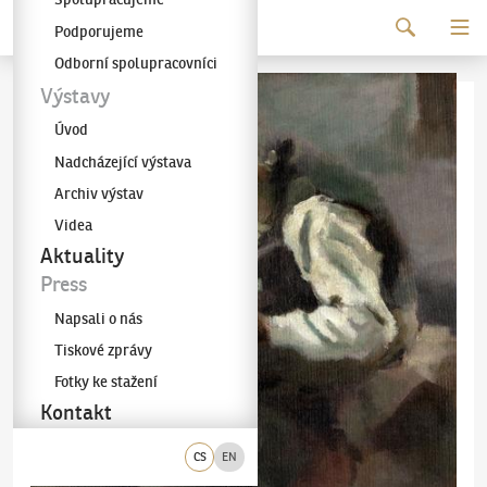
Pokračovat k obsahu
Podporujeme
Galerie KODL
Odborní spolupracovníci
Výstavy
Úvod
Nadcházející výstava
Archiv výstav
Videa
Aktuality
Press
Napsali o nás
Tiskové zprávy
Fotky ke stažení
Kontakt
CS
EN