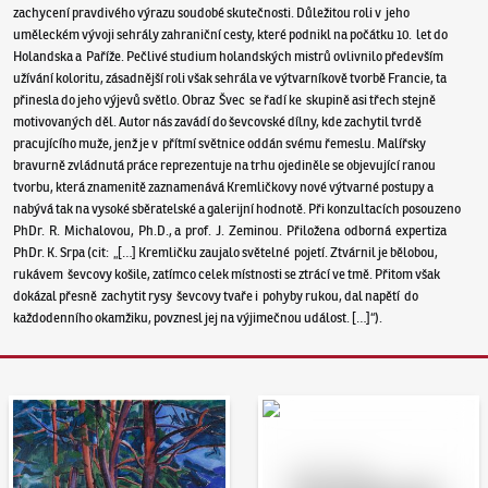
zachycení pravdivého výrazu soudobé skutečnosti. Důležitou roli v jeho
uměleckém vývoji sehrály zahraniční cesty, které podnikl na počátku 10. let do
Holandska a Paříže. Pečlivé studium holandských mistrů ovlivnilo především
užívání koloritu, zásadnější roli však sehrála ve výtvarníkově tvorbě Francie, ta
přinesla do jeho výjevů světlo. Obraz Švec se řadí ke skupině asi třech stejně
motivovaných děl. Autor nás zavádí do ševcovské dílny, kde zachytil tvrdě
pracujícího muže, jenž je v přítmí světnice oddán svému řemeslu. Malířsky
bravurně zvládnutá práce reprezentuje na trhu ojediněle se objevující ranou
tvorbu, která znamenitě zaznamenává Kremličkovy nové výtvarné postupy a
nabývá tak na vysoké sběratelské a galerijní hodnotě. Při konzultacích posouzeno
PhDr. R. Michalovou, Ph.D., a prof. J. Zeminou. Přiložena odborná expertiza
PhDr. K. Srpa (cit: „[…] Kremličku zaujalo světelné pojetí. Ztvárnil je bělobou,
rukávem ševcovy košile, zatímco celek místnosti se ztrácí ve tmě. Přitom však
dokázal přesně zachytit rysy ševcovy tvaře i pohyby rukou, dal napětí do
každodenního okamžiku, povznesl jej na výjimečnou událost. […]“).
Aukční den 95
Dražit online - Artslimit