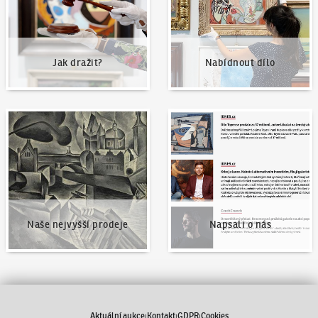
Jak dražit?
Nabídnout dílo
Naše nejvyšší prodeje
Napsali o nás
Naše nejvyšší prodeje
Napsali o nás
Aktuální aukce
Kontakt
GDPR
Cookies
|
|
|