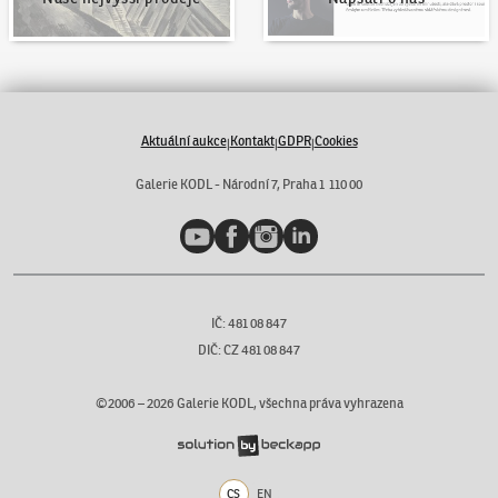
Aktuální aukce
Kontakt
GDPR
Cookies
|
|
|
Galerie KODL - Národní 7, Praha 1 110 00
YouTube
Facebook
Instagram
LinkedIn
IČ: 481 08 847
DIČ: CZ 481 08 847
©2006 –
2026
Galerie KODL, všechna práva vyhrazena
CS
EN