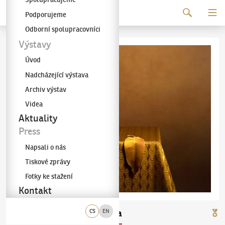
Pokračovat k obsahu
Podporujeme
Galerie KODL
Odborní spolupracovníci
Výstavy
Úvod
Nadcházející výstava
Archiv výstav
Videa
Aktuality
Press
Napsali o nás
Tiskové zprávy
Fotky ke stažení
Kontakt
Ivan Pinkava
Lacrima
CS
EN
(✱ 1961)