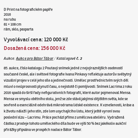
D Print na fotografickém papíře
2016
na rubu
81 × 108 cm
rám, sklo, pasparta
Vyvolávací cena
:
120 000 Kč
Dosažená cena
:
156 000 Kč
Aukce
:
Aukce pro Bátor Tábor
/
Katalogové
č.
2
85. aukce, číslo katalogu 2 Poutavý snímek jedné z nejvýraznějších osobností
současné české, ale i světové fotografie Ivana Pinkavy reflektuje autorův svébytný
vizuální projev v celé jeho síle a jedinečnosti. Umělec prostřednictvím svých děl
mluví o neúprosnosti plynutí času, o nejistotě či pomíjivosti. Snímek Lacrima z roku
2016 spadá do širší řady nefigurativních fotografií, které autor pojmenoval Mensa.
Mensa ve smyslu obětního stolu, jenž se zde stává jakýmsi dějištěm světa, kde se
sevřeně a esenciálně odehrává mikrodrama lidské existence. K vznešenosti, kráse a
k životu náleží i jeho stín, zde lom usychajícího listu, který ještě vyroní svou
poslední slzu – Lacrimu. Práce pochází přímo z umělcova ateliéru. Vydražená
částka z prodeje tohoto uměleckého díla bude ve výši 50 % bez jakékoliv aukční
přirážky připsána ve prospěch nadace Bátor Tábor.