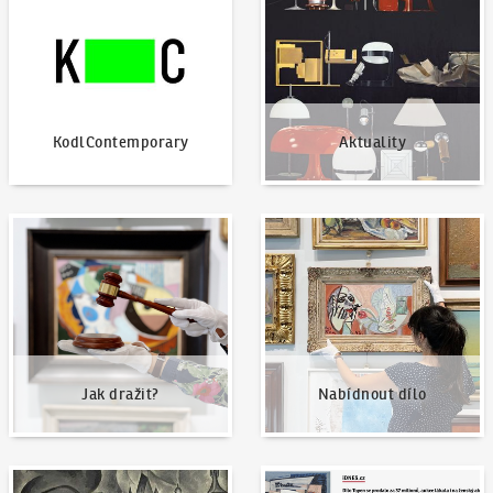
KodlContemporary
Aktuality
Jak dražit?
Nabídnout dílo
Jak dražit?
Nabídnout dílo
Naše nejvyšší prodeje
Napsali o nás