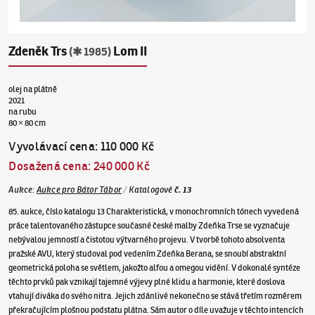
Zdeněk Trs
Lom II
(✱ 1985)
olej na plátně
2021
na rubu
80 × 80 cm
Vyvolávací cena
:
110 000 Kč
Dosažená cena
:
240 000 Kč
Aukce
:
Aukce pro Bátor Tábor
/
Katalogové
č.
13
85. aukce, číslo katalogu 13 Charakteristická, v monochromních tónech vyvedená
práce talentovaného zástupce současné české malby Zdeňka Trse se vyznačuje
nebývalou jemností a čistotou výtvarného projevu. V tvorbě tohoto absolventa
pražské AVU, který studoval pod vedením Zdeňka Berana, se snoubí abstraktní
geometrická poloha se světlem, jakožto alfou a omegou vidění. V dokonalé syntéze
těchto prvků pak vznikají tajemné výjevy plné klidu a harmonie, které doslova
vtahují diváka do svého nitra. Jejich zdánlivé nekonečno se stává třetím rozměrem
překračujícím plošnou podstatu plátna. Sám autor o díle uvažuje v těchto intencích