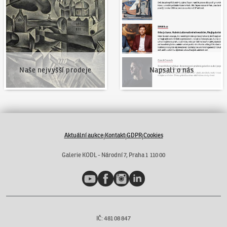
Naše nejvyšší prodeje
Napsali o nás
Aktuální aukce
Kontakt
GDPR
Cookies
|
|
|
Galerie KODL - Národní 7, Praha 1 110 00
YouTube
Facebook
Instagram
LinkedIn
IČ: 481 08 847