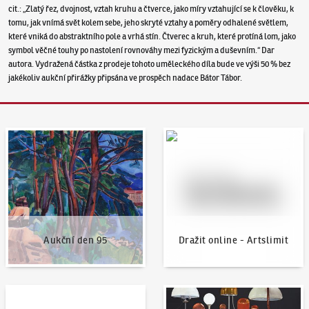
cit.: „Zlatý řez, dvojnost, vztah kruhu a čtverce, jako míry vztahující se k člověku, k
tomu, jak vnímá svět kolem sebe, jeho skryté vztahy a poměry odhalené světlem,
které vniká do abstraktního pole a vrhá stín. Čtverec a kruh, které protíná lom, jako
symbol věčné touhy po nastolení rovnováhy mezi fyzickým a duševním.“ Dar
autora. Vydražená částka z prodeje tohoto uměleckého díla bude ve výši 50 % bez
jakékoliv aukční přirážky připsána ve prospěch nadace Bátor Tábor.
Aukční den 95
Dražit online - Artslimit
Aukční den 95
Dražit online - Artslimit
KodlContemporary
Aktuality