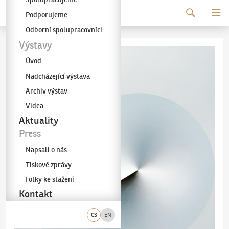
Pokračovat k obsahu
Podporujeme
Galerie KODL
Odborní spolupracovníci
Výstavy
Úvod
Nadcházející výstava
Archiv výstav
Videa
Aktuality
Press
Napsali o nás
Tiskové zprávy
Fotky ke stažení
Kontakt
CS
EN