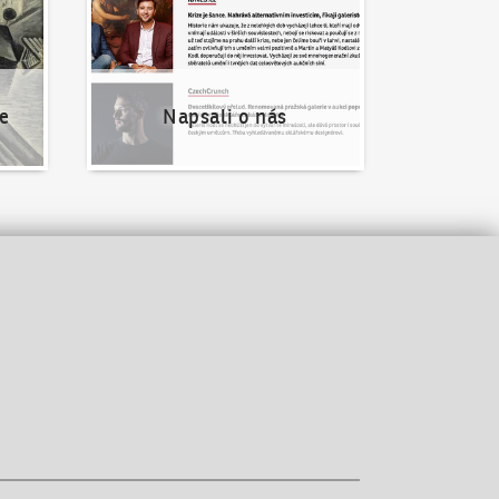
e
Napsali o nás