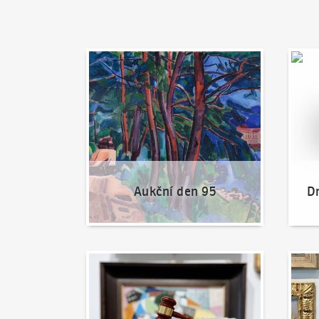
Aukční den 95
Dražit
Aukční den 95
Dr
Jak dražit?
Nabíd