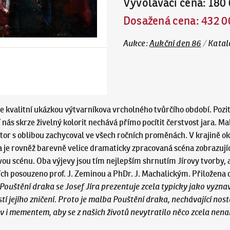
Vyvolávací cena
:
180 
Dosažená cena
:
432 0
Aukce
:
Aukční den 86
/
Katal
 je kvalitní ukázkou výtvarníkova vrcholného tvůrčího období. Pozi
nás skrze živelný kolorit nechává přímo pocítit čerstvost jara. Mal
tor s oblibou zachycoval ve všech ročních proměnách. V krajině okol
a je rovněž barevně velice dramaticky zpracovaná scéna zobrazujíc
scénu. Oba výjevy jsou tím nejlepším shrnutím Jírovy tvorby, a j
ích posouzeno prof. J. Zeminou a PhDr. J. Machalickým. Přiložena 
ouštění draka se Josef Jíra prezentuje zcela typicky jako vyzna
tí jejího zničení. Proto je malba Pouštění draka, nechávající n
 i mementem, aby se z našich životů nevytratilo něco zcela nena