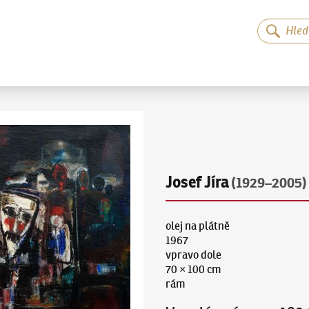
Josef Jíra
(1929–2005)
olej na plátně
1967
vpravo dole
70 × 100 cm
rám