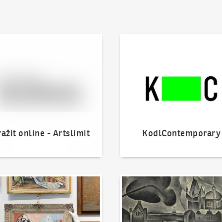
 online - Artslimit
KodlContemporary
ažit online - Artslimit
KodlContemporary
nout dílo
Naše nejvyšší prodeje