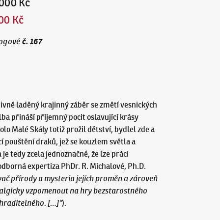
000 Kč
00 Kč
č.
167
ogové
tivně laděný krajinný záběr se změtí vesnických
ba přináší příjemný pocit oslavující krásy
o Malé Skály totiž prožil dětství, bydlel zde a
í pouštění draků, jež se kouzlem světla a
e tedy zcela jednoznačné, že lze práci
odborná expertiza PhDr. R. Michalové, Ph.D.
vač přírody a mysteria jejích proměn a zároveň
ostalgicky vzpomenout na hry bezstarostného
hraditelného. […]“
).