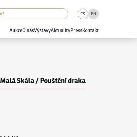
CS
EN
Aukce
O nás
Výstavy
Aktuality
Press
Kontakt
Malá Skála / Pouštění draka