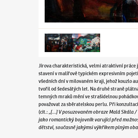
Jírova charakteristická, velmi atraktivní práce
stavení v malířově typickém expresivním pojetí 
všedních dní v milovaném kraji, jehož kouzlo au
tvořil od šedesátých let. Na druhé straně plátn
temných mraků mění ve strašidelnou pohádkovou 
považovat za sběratelskou perlu. Při konzultac
(cit.:
„[…] V posuzovaném obraze Malá Skála / P
jako romantický bojovník varující před možnos
dětství, současně jakýmsi výkřikem plným obav