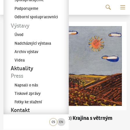
Pokračovat k obsahu
Podporujeme
Galerie KODL
Odborní spolupracovníci
Výstavy
Úvod
Nadcházející výstava
Archiv výstav
Videa
Aktuality
Press
Napsali o nás
Tiskové zprávy
Fotky ke stažení
Kontakt
František Hudeček
Krajina s větrným
(1909–1990)
CS
EN
mlýnem