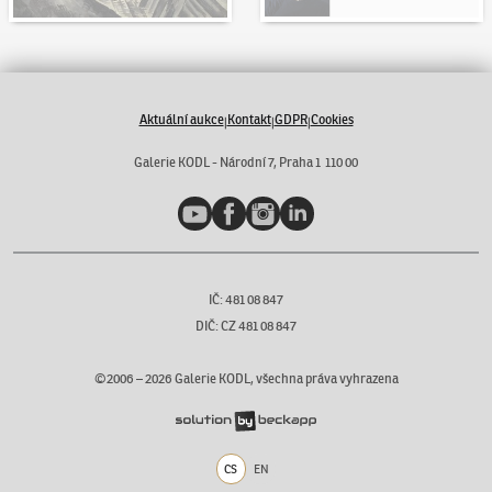
Aktuální aukce
Kontakt
GDPR
Cookies
|
|
|
Galerie KODL - Národní 7, Praha 1 110 00
YouTube
Facebook
Instagram
LinkedIn
IČ: 481 08 847
DIČ: CZ 481 08 847
©2006 –
2026
Galerie KODL, všechna práva vyhrazena
CS
EN