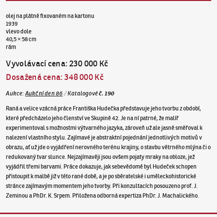
olej na plátně fixovaném na kartonu
1939
vlevo dole
40,5 × 58 cm
rám
Vyvolávací cena
:
230 000 Kč
Dosažená cena
:
348 000 Kč
Aukce
:
Aukční den 86
/
Katalogové
č.
190
Raná a velice vzácná práce Františka Hudečka představuje jeho tvorbu z období,
které předcházelo jeho členství ve Skupině 42. Je na ní patrné, že malíř
experimentoval s možnostmi výtvarného jazyka, zároveň už ale jasně směřoval k
nalezení vlastního stylu. Zajímavé je abstraktní pojednání jednotlivých motivů v
obrazu, ať už jde o vyjádření nerovného terénu krajiny, o stavbu větrného mlýna či o
redukovaný tvar slunce. Nejzajímavěji jsou ovšem pojaty mraky na obloze, jež
vyjádřil třemi barvami. Práce dokazuje, jak sebevědomě byl Hudeček schopen
přistoupit k malbě již v této rané době, a je po sběratelské i uměleckohistorické
stránce zajímavým momentem jeho tvorby. Při konzultacích posouzeno prof. J.
Zeminou a PhDr. K. Srpem. Přiložena odborná expertiza PhDr. J. Machalického.