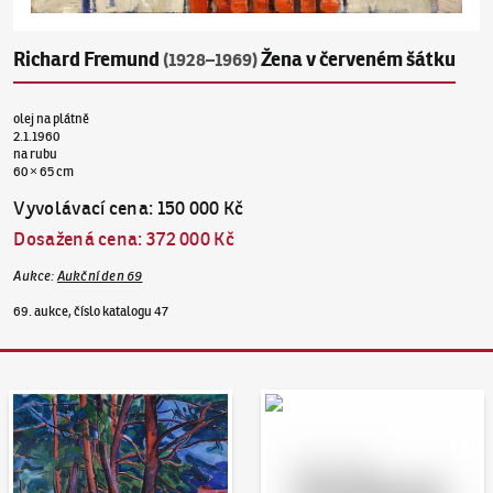
Richard Fremund
Žena v červeném šátku
(1928–1969)
olej na plátně
2.1.1960
na rubu
60 × 65 cm
Vyvolávací cena
:
150 000 Kč
Dosažená cena
:
372 000 Kč
Aukce
:
Aukční den 69
69. aukce, číslo katalogu 47
Aukční den 95
Dražit online - Artslimit