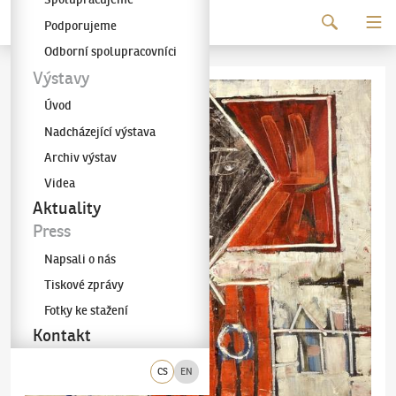
Pokračovat k obsahu
Podporujeme
Galerie KODL
Odborní spolupracovníci
Výstavy
Úvod
Nadcházející výstava
Archiv výstav
Videa
Aktuality
Press
Napsali o nás
Tiskové zprávy
Fotky ke stažení
Kontakt
CS
EN