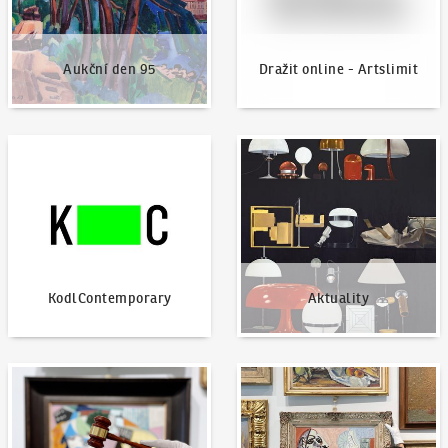
Aukční den 95
Dražit online - Artslimit
KodlContemporary
Aktuality
KodlContemporary
Aktuality
Jak dražit?
Nabídnout dílo