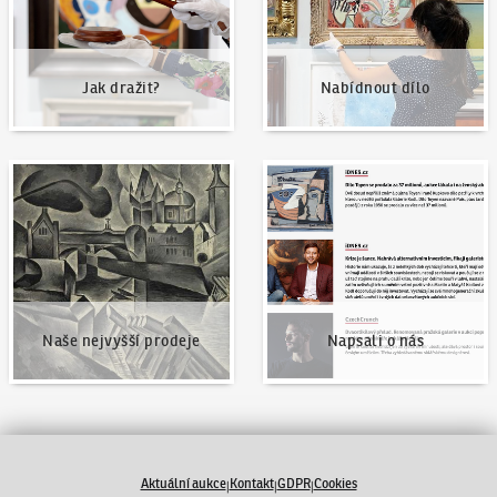
Jak dražit?
Nabídnout dílo
Naše nejvyšší prodeje
Napsali o nás
Naše nejvyšší prodeje
Napsali o nás
Aktuální aukce
Kontakt
GDPR
Cookies
|
|
|