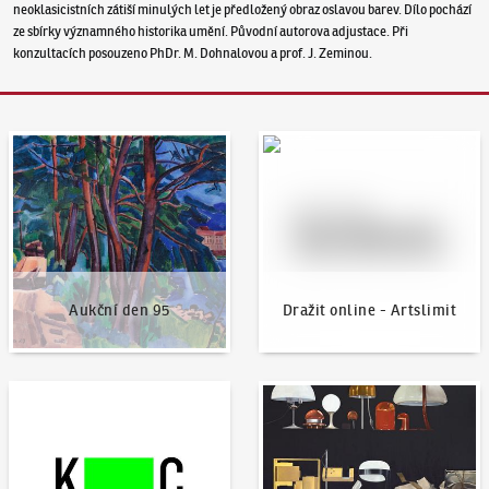
neoklasicistních zátiší minulých let je předložený obraz oslavou barev. Dílo pochází
ze sbírky významného historika umění. Původní autorova adjustace. Při
konzultacích posouzeno PhDr. M. Dohnalovou a prof. J. Zeminou.
Aukční den 95
Dražit online - Artslimit
Aukční den 95
Dražit online - Artslimit
KodlContemporary
Aktuality