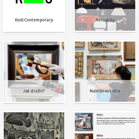
KodlContemporary
Aktuality
Jak dražit?
Nabídnout dílo
Jak dražit?
Nabídnout dílo
Naše nejvyšší prodeje
Napsali o nás