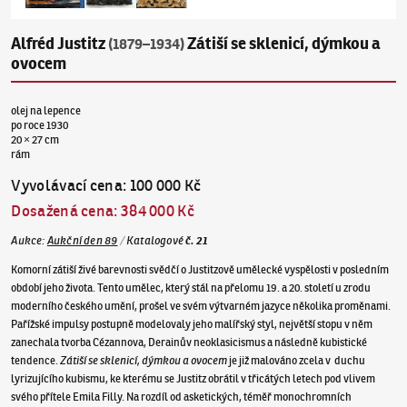
Alfréd Justitz
Zátiší se sklenicí, dýmkou a
(1879–1934)
ovocem
olej na lepence
po roce 1930
20 × 27 cm
rám
Vyvolávací cena
:
100 000 Kč
Dosažená cena
:
384 000 Kč
Aukce
:
Aukční den 89
/
Katalogové
č.
21
Komorní zátiší živé barevnosti svědčí o Justitzově umělecké vyspělosti v posledním
období jeho života. Tento umělec, který stál na přelomu 19. a 20. století u zrodu
moderního českého umění, prošel ve svém výtvarném jazyce několika proměnami.
Pařížské impulsy postupně modelovaly jeho malířský styl, největší stopu v něm
zanechala tvorba Cézannova, Derainův neoklasicismus a následně kubistické
tendence.
Zátiší se sklenicí, dýmkou a ovocem
je již malováno zcela v duchu
lyrizujícího kubismu, ke kterému se Justitz obrátil v třicátých letech pod vlivem
svého přítele Emila Filly. Na rozdíl od asketických, téměř monochromních