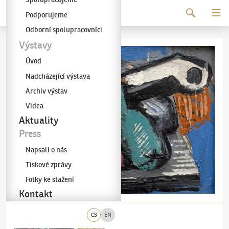
Pokračovat k obsahu
Podporujeme
Galerie KODL
Odborní spolupracovníci
Výstavy
Úvod
Nadcházející výstava
Archiv výstav
Videa
Aktuality
Press
Napsali o nás
Tiskové zprávy
Fotky ke stažení
Kontakt
CS
EN