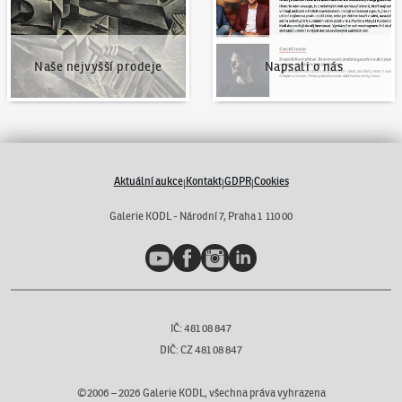
Naše nejvyšší prodeje
Napsali o nás
Aktuální aukce
Kontakt
GDPR
Cookies
|
|
|
Galerie KODL - Národní 7, Praha 1 110 00
YouTube
Facebook
Instagram
LinkedIn
IČ: 481 08 847
DIČ: CZ 481 08 847
©2006 –
2026
Galerie KODL, všechna práva vyhrazena