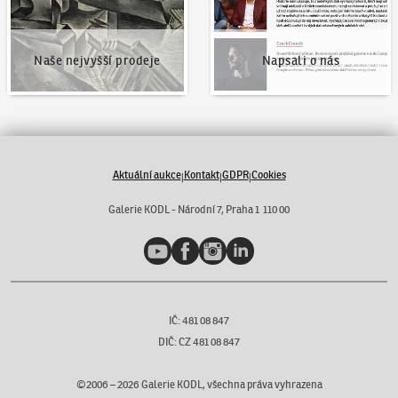
Naše nejvyšší prodeje
Napsali o nás
Aktuální aukce
Kontakt
GDPR
Cookies
|
|
|
Galerie KODL - Národní 7, Praha 1 110 00
YouTube
Facebook
Instagram
LinkedIn
IČ: 481 08 847
DIČ: CZ 481 08 847
©2006 –
2026
Galerie KODL, všechna práva vyhrazena