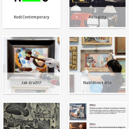
KodlContemporary
Aktuality
Jak dražit?
Nabídnout dílo
Jak dražit?
Nabídnout dílo
Naše nejvyšší prodeje
Napsali o nás