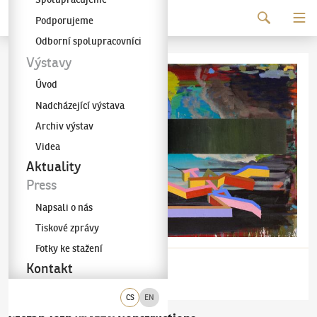
Pokračovat k obsahu
Podporujeme
Galerie KODL
Odborní spolupracovníci
Výstavy
Úvod
Nadcházející výstava
Archiv výstav
Videa
Aktuality
Press
Napsali o nás
Tiskové zprávy
Fotky ke stažení
Kontakt
CS
EN