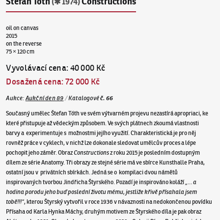
Štefan Tóth
Constructions
(✱ 1974)
oil on canvas
2015
on the reverse
75 × 120 cm
Vyvolávací cena
:
40 000 Kč
Dosažená cena
:
72 000 Kč
Aukce
:
Aukční den 89
/
Katalogové
č.
66
Současný umělec Štefan Tóth ve svém výtvarném projevu nezastírá apropriaci, ke
které přistupuje až vědeckým způsobem. Ve svých plátnech zkoumá vlastnosti
barvy a experimentuje s možnostmi jejího využití. Charakteristická je pro něj
rovněž práce v cyklech, v nichž lze dokonale sledovat umělcův proces a lépe
pochopit jeho záměr. Obraz
Constructions
z roku 2015 je posledním dostupným
dílem ze série Anatomy. Tři obrazy ze stejné série má ve sbírce Kunsthalle Praha,
ostatní jsou v privátních sbírkách. Jedná se o kompilaci dvou námětů
inspirovaných tvorbou Jindřicha Štyrského. Pozadí je inspirováno koláží
„… a
hodina porodu jeho buď poslední životu mému, jestliže křivě přísahala jsem
tobě!!!“
, kterou Štyrský vytvořil v roce 1936 v návaznosti na nedokončenou povídku
Přísaha od Karla Hynka Máchy, druhým motivem ze Štyrského díla je pak obraz