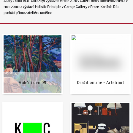
Akáty z roku 1931. Obraz byl vystaven v roce 2020 v Galerii Bím v Dobřichovicích a v
roce 2018 na výstavě Holistic Principle v Garage Gallery v Praze-Karlíně. Dílo
pochází přímo z ateliéru umělce.
Aukční den 95
Dražit online - Artslimit
Aukční den 95
Dražit online - Artslimit
KodlContemporary
Aktuality