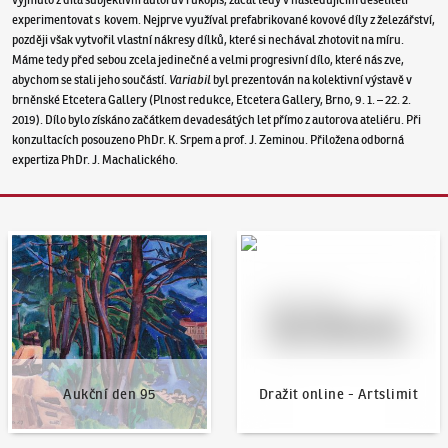
experimentovat s kovem. Nejprve využíval prefabrikované kovové díly z železářství,
později však vytvořil vlastní nákresy dílků, které si nechával zhotovit na míru.
Máme tedy před sebou zcela jedinečné a velmi progresivní dílo, které nás zve,
abychom se stali jeho součástí.
Variabil
byl prezentován na kolektivní výstavě v
brněnské Etcetera Gallery (Plnost redukce, Etcetera Gallery, Brno, 9. 1. – 22. 2.
2019). Dílo bylo získáno začátkem devadesátých let přímo z autorova ateliéru. Při
konzultacích posouzeno PhDr. K. Srpem a prof. J. Zeminou. Přiložena odborná
expertiza PhDr. J. Machalického.
Aukční den 95
Dražit online - Artslimit
Aukční den 95
Dražit online - Artslimit