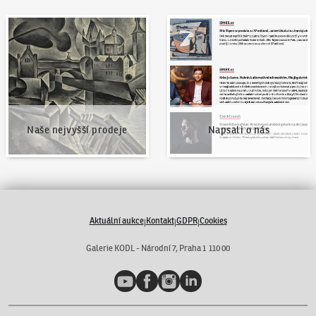
Naše nejvyšší prodeje
Napsali o nás
Naše nejvyšší prodeje
Napsali o nás
Aktuální aukce
Kontakt
GDPR
Cookies
|
|
|
Galerie KODL - Národní 7, Praha 1 110 00
YouTube
Facebook
Instagram
LinkedIn