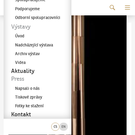
Pokračovat k obsahu
Podporujeme
Galerie KODL
Odborní spolupracovníci
Výstavy
Úvod
Nadcházející výstava
Archiv výstav
Videa
Aktuality
Press
Napsali o nás
Tiskové zprávy
Fotky ke stažení
Kontakt
CS
EN