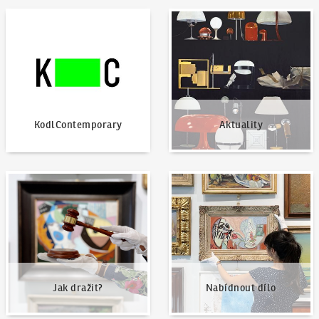
KodlContemporary
Aktuality
KodlContemporary
Aktuality
Jak dražit?
Nabídnout dílo
Jak dražit?
Nabídnout dílo