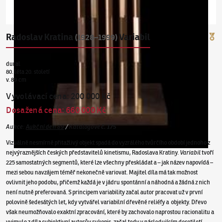
Radoslav Kratina
Variabil
(1928–1999)
dural
80. léta 20. století
v. 89 cm
Vyvolávací cena
:
200 000 Kč
Dosažená cena
:
660 000 Kč
Aukce
:
Aukční den 89
/
Katalogové
č.
175
Vizuálně nesmírně přitažlivý objekt spadá do vyzrálého tvůrčího období jednoho z
nejvýraznějších českých představitelů kinetismu, Radoslava Kratiny.
Variabil
tvoří
225 samostatných segmentů, které lze všechny přeskládat a – jak název napovídá –
mezi sebou navzájem téměř nekonečně variovat. Majitel díla má tak možnost
ovlivnit jeho podobu, přičemž každá je v jádru spontánní a náhodná a žádná z nich
není nutně preferovaná. S principem variability začal autor pracovat už v první
polovině šedesátých let, kdy vytvářel variabilní dřevěné reliéfy a objekty. Dřevo
však neumožňovalo exaktní zpracování, které by zachovalo naprostou racionalitu a
vyjmulo z díla subjektivní autorův rukopis, začal tedy v následujícím desetiletí