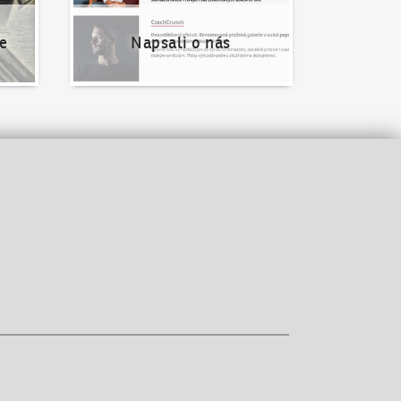
e
Napsali o nás