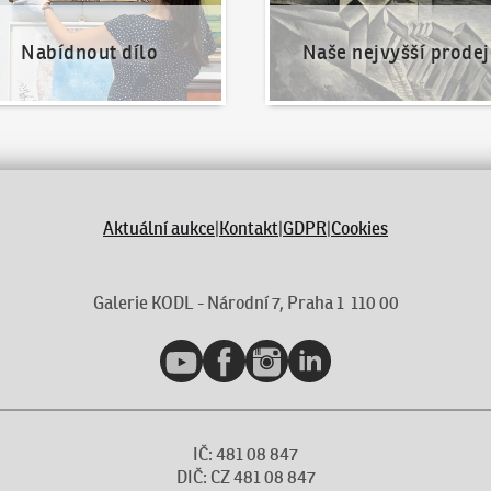
Nabídnout dílo
Naše nejvyšší prodej
Aktuální aukce
|
Kontakt
|
GDPR
|
Cookies
Galerie KODL - Národní 7, Praha 1 110 00
YouTube
Facebook
Instagram
LinkedIn
IČ: 481 08 847
DIČ: CZ 481 08 847