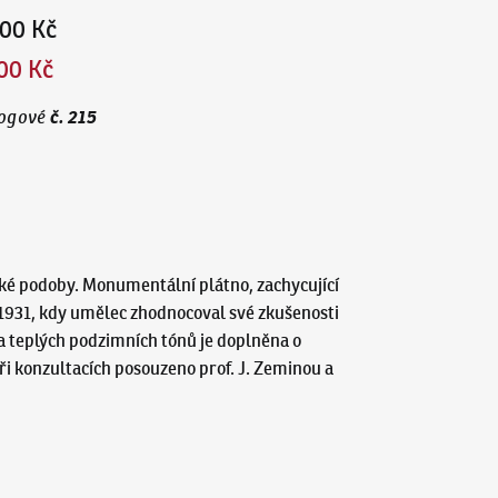
00 Kč
00 Kč
č.
215
ogové
cké podoby. Monumentální plátno, zachycující
1931, kdy umělec zhodnocoval své zkušenosti
a teplých podzimních tónů je doplněna o
ři konzultacích posouzeno prof. J. Zeminou a