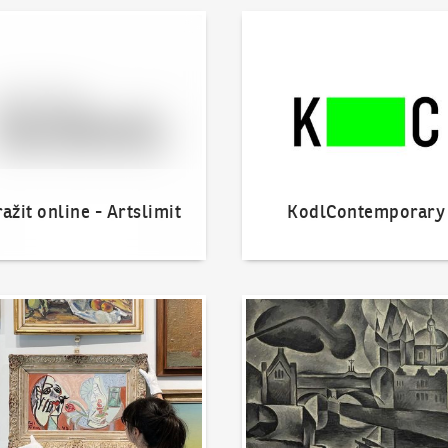
 online - Artslimit
KodlContemporary
ažit online - Artslimit
KodlContemporary
nout dílo
Naše nejvyšší prodeje