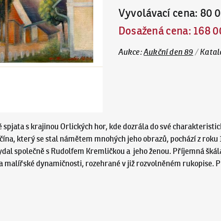
Vyvolávací cena
:
80 0
Dosažená cena
:
168 0
Aukce
:
Aukční den 89
/
Katal
spjata s krajinou Orlických hor, kde dozrála do své charakteristi
ína, který se stal námětem mnohých jeho obrazů, pochází z roku 
ydal společně s Rudolfem Kremličkou a jeho ženou. Příjemná škál
a malířské dynamičnosti, rozehrané v již rozvolněném rukopise. P