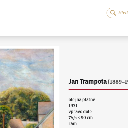
Jan Trampota
(1889–1
olej na plátně
1931
vpravo dole
75,5 × 90 cm
rám