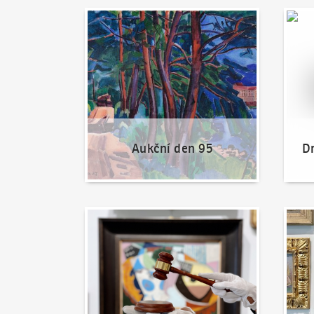
Aukční den 95
Dražit
Aukční den 95
Dr
Jak dražit?
Nabíd