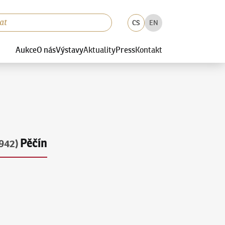
CS
EN
Aukce
O nás
Výstavy
Aktuality
Press
Kontakt
Pěčín
942)