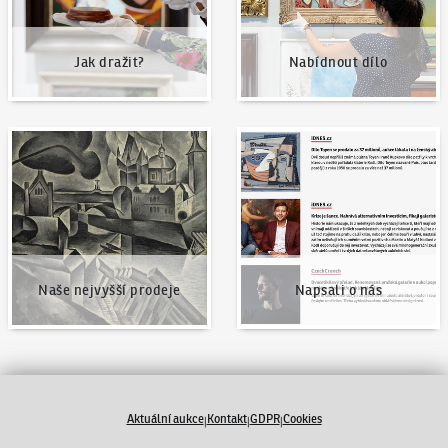
Jak dražit?
Nabídnout dílo
Naše nejvyšší prodeje
Napsali o nás
Naše nejvyšší prodeje
Napsali o nás
Aktuální aukce
Kontakt
GDPR
Cookies
|
|
|