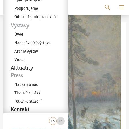
Pokračovat k obsahu
Podporujeme
Galerie KODL
Odborní spolupracovníci
Výstavy
Úvod
Nadcházející výstava
Archiv výstav
Videa
Aktuality
Press
Napsali o nás
Tiskové zprávy
Fotky ke stažení
Kontakt
CS
EN