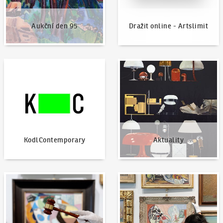
Aukční den 95
Dražit online - Artslimit
KodlContemporary
Aktuality
KodlContemporary
Aktuality
Jak dražit?
Nabídnout dílo