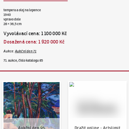
tempera a olej na lepence
1940
vpravo dole
28 × 36,5 cm
Vyvolávací cena
:
1 100 000 Kč
Dosažená cena
:
1 920 000 Kč
Aukce
:
Aukční den 71
71. aukce, číslo katalogu 85
Aukční den 95
Dražit online - Artslimit
Aukční den 95
Dražit online - Artslimit