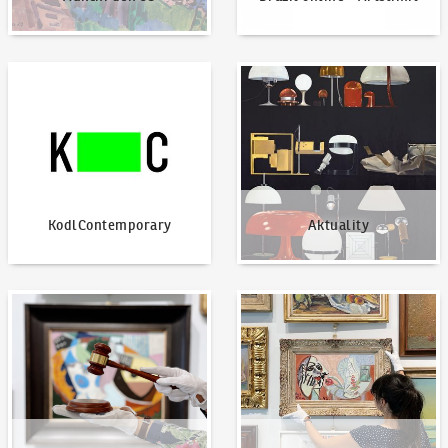
KodlContemporary
Aktuality
KodlContemporary
Aktuality
Jak dražit?
Nabídnout dílo