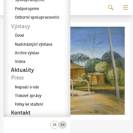
Pokračovat k obsahu
Podporujeme
Galerie KODL
Odborní spolupracovníci
Výstavy
Úvod
Nadcházející výstava
Archiv výstav
Videa
Aktuality
Press
Napsali o nás
Tiskové zprávy
Fotky ke stažení
Kontakt
CS
EN
Jan Zrzavý
Lávka
(1890–1977)