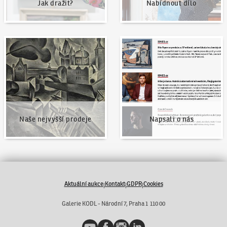
Jak dražit?
Nabídnout dílo
Naše nejvyšší prodeje
Napsali o nás
Naše nejvyšší prodeje
Napsali o nás
Aktuální aukce
Kontakt
GDPR
Cookies
|
|
|
Galerie KODL - Národní 7, Praha 1 110 00
YouTube
Facebook
Instagram
LinkedIn