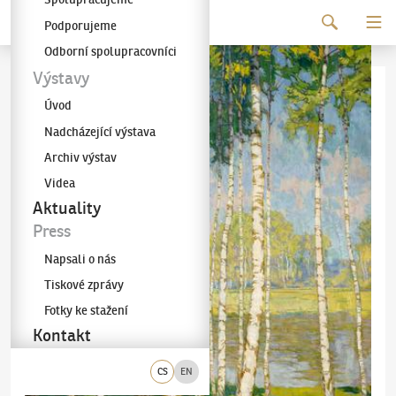
Pokračovat k obsahu
Podporujeme
Galerie KODL
Odborní spolupracovníci
Výstavy
Úvod
Nadcházející výstava
Archiv výstav
Videa
Aktuality
Press
Napsali o nás
Tiskové zprávy
Fotky ke stažení
Kontakt
CS
EN