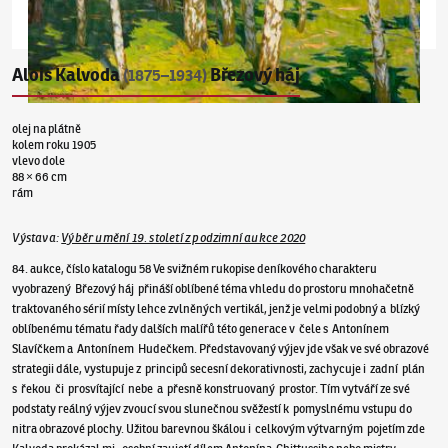
Alois Kalvoda
Březový háj
(1875–1934)
olej na plátně
kolem roku 1905
vlevo dole
88 × 66 cm
rám
Výstava
:
Výběr umění 19. století z podzimní aukce 2020
84. aukce, číslo katalogu 58 Ve svižném rukopise deníkového charakteru
vyobrazený Březový háj přináší oblíbené téma vhledu do prostoru mnohačetně
traktovaného sérií místy lehce zvlněných vertikál, jenž je velmi podobný a blízký
oblíbenému tématu řady dalších malířů této generace v čele s Antonínem
Slavíčkem a Antonínem Hudečkem. Představovaný výjev jde však ve své obrazové
strategii dále, vystupuje z principů secesní dekorativnosti, zachycuje i zadní plán
s řekou či prosvítající nebe a přesně konstruovaný prostor. Tím vytváří ze své
podstaty reálný výjev zvoucí svou slunečnou svěžestí k pomyslnému vstupu do
nitra obrazové plochy. Užitou barevnou škálou i celkovým výtvarným pojetím zde