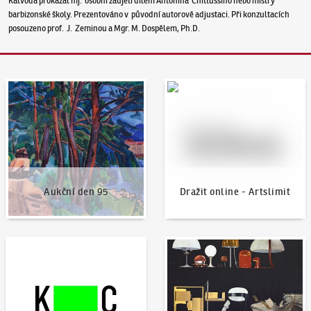
Kalvoda prokázal mj. osobní zaujetí dílem Antonína Chittussiho nebo mistry
barbizonské školy. Prezentováno v původní autorově adjustaci. Při konzultacích
posouzeno prof. J. Zeminou a Mgr. M. Dospělem, Ph.D.
Aukční den 95
Dražit online - Artslimit
Aukční den 95
Dražit online - Artslimit
KodlContemporary
Aktuality