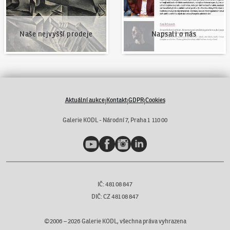
Naše nejvyšší prodeje
Napsali o nás
Aktuální aukce
Kontakt
GDPR
Cookies
|
|
|
Galerie KODL - Národní 7, Praha 1 110 00
YouTube
Facebook
Instagram
LinkedIn
IČ: 481 08 847
DIČ: CZ 481 08 847
©2006 –
2026
Galerie KODL, všechna práva vyhrazena