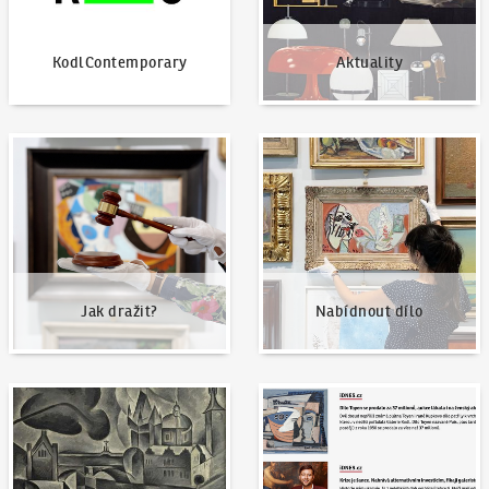
KodlContemporary
Aktuality
Jak dražit?
Nabídnout dílo
Jak dražit?
Nabídnout dílo
Naše nejvyšší prodeje
Napsali o nás